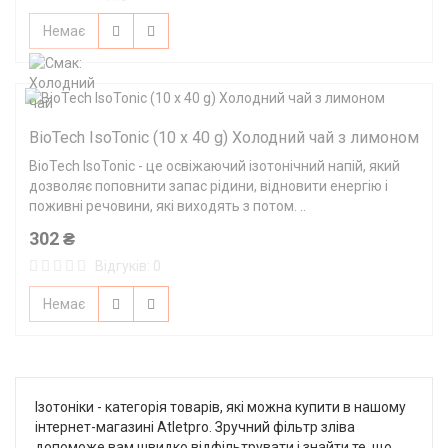
Немає
BioTech IsoTonic (10 x 40 g) Холодний чай з лимоном
BioTech IsoTonic - це освіжаючий ізотонічний напій, який
дозволяє поповнити запас рідини, відновити енергію і
поживні речовини, які виходять з потом. ..
302 ₴
Відгуків: 0
Немає
Ізотоніки - категорія товарів, які можна купити в нашому
інтернет-магазині Atletpro. Зручний фільтр зліва
допоможе вам швидко відфільтрувати і знайти те, що