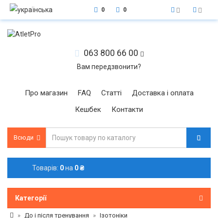
0
0
063 800 66 00
Вам передзвонити?
Про магазин
FAQ
Статті
Доставка і оплата
Кешбек
Контакти
Всюди
Товарів:
0
на
0 ₴
Категорії
До і після тренування
Ізотоніки