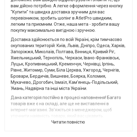
вам дійсно потрібно. А легке оформлення через кнопку
"Купити" та швидка доставка зручним для вас
перевізником, зробить шопінг в AtletPro швидким,
легким та приємним. Отже, наша мета - зробити вашу
покупку максимально вигідною і зручною.
Доставка здійснюється по всій Україні, крім тимчасово
окупованих територій: Київ, Львів, Дніпро, Одеса, Харків,
Запоріжжя, Миколаїв, Полтава, Вінниця, Кривий Ріг,
Хмельницький, Тернопіль, Черкаси, Івано-Франківськ,
Луцьк, Кропивницький, Кременчук, Чернівці, Ірпінь,
Рівне, Житомир, Суми, Біла Церква, Ужгород, Чернігів,
Бровари, Бердичів, Вишневе, Боярка, Коломия,
Мукачево, Дрогобич, Ізмаїл, Кам’янець-Подільський,
Умань, Надвірна та інші міста України.
Дана категорія постійно в процесі наповнення! Багато
товарів вже є на складі, але ще не виставленні в
інтернет-магазині. Звʼяжіться з менеджером, щоб
уточнити наявність товару, який вас цікавить.
Читати повністю