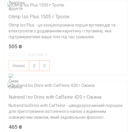
Olimp Iso Plus 1505 г Тропік
Olimp Iso Plus - це концентрована порція вуглеводів та
електролітів з додаванням карнітину і глутаміну, яка
підтримуватиме ваше тіло під час тривалих ..
505 ₴
Відгуків: 0
Немає
Nutrend Iso Drinx with Caffeine 420 г Ожина
Nutrend IsoDrinx with Caffeine - швидкорозчинний порошок
для приготування ізотонічного напою з відмінним
освіжаючим смаком, який задовольняє фізіологі..
465 ₴