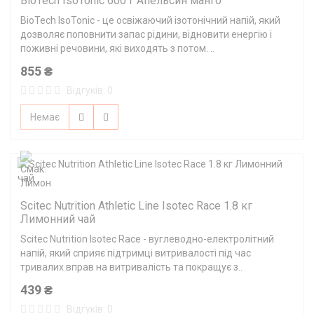
BioTech IsoTonic 600 г Апельсин манго
BioTech IsoTonic - це освіжаючий ізотонічний напій, який
дозволяє поповнити запас рідини, відновити енергію і
поживні речовини, які виходять з потом. ..
855 ₴
Відгуків: 0
Немає
Scitec Nutrition Athletic Line Isotec Race 1.8 кг
Лимонний чай
Scitec Nutrition Isotec Race - вуглеводно-електролітний
напій, який сприяє підтримці витривалості під час
тривалих вправ на витривалість та покращує з..
439 ₴
Відгуків: 0