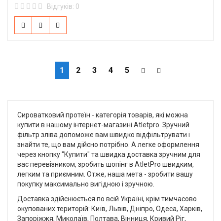
Відгуків: 0
1
2
3
4
5
Сироватковий протеїн - категорія товарів, які можна
купити в нашому інтернет-магазині Atletpro. Зручний
фільтр зліва допоможе вам швидко відфільтрувати і
знайти те, що вам дійсно потрібно. А легке оформлення
через кнопку "Купити" та швидка доставка зручним для
вас перевізником, зробить шопінг в AtletPro швидким,
легким та приємним. Отже, наша мета - зробити вашу
покупку максимально вигідною і зручною.
Доставка здійснюється по всій Україні, крім тимчасово
окупованих територій: Київ, Львів, Дніпро, Одеса, Харків,
Запоріжжя, Миколаїв, Полтава, Вінниця, Кривий Ріг,