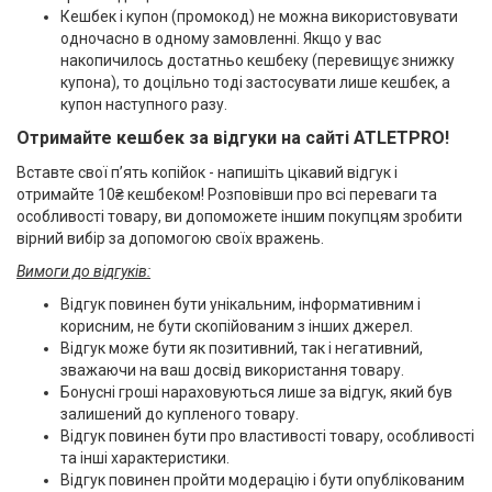
Кешбек і купон (промокод) не можна використовувати
одночасно в одному замовленні. Якщо у вас
накопичилось достатньо кешбеку (перевищує знижку
купона), то доцільно тоді застосувати лише кешбек, а
купон наступного разу.
Отримайте кешбек за відгуки на сайті ATLETPRO!
Вставте свої п’ять копійок - напишіть цікавий відгук і
отримайте 10₴ кешбеком! Розповівши про всі переваги та
особливості товару, ви допоможете іншим покупцям зробити
вірний вибір за допомогою своїх вражень.
Вимоги до відгуків:
Відгук повинен бути унікальним, інформативним і
корисним, не бути скопійованим з інших джерел.
Відгук може бути як позитивний, так і негативний,
зважаючи на ваш досвід використання товару.
Бонусні гроші нараховуються лише за відгук, який був
залишений до купленого товару.
Відгук повинен бути про властивості товару, особливості
та інші характеристики.
Відгук повинен пройти модерацію і бути опублікованим