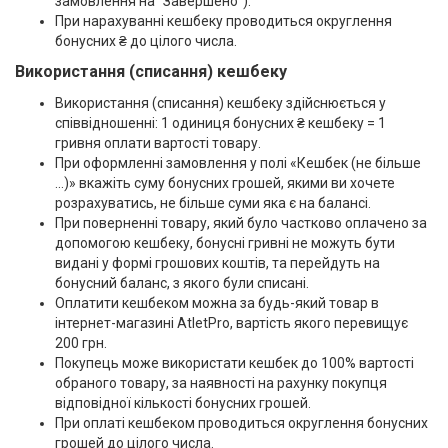
замовлення на "Завершено").
При нарахуванні кешбеку проводиться округлення
бонусних ₴ до цілого числа.
Використання (списання) кешбеку
Використання (списання) кешбеку здійснюється у
співвідношенні: 1 одиниця бонусних ₴ кешбеку = 1
гривня оплати вартості товару.
При оформленні замовлення у полі «Кешбек (не більше
...)» вкажіть суму бонусних грошей, якими ви хочете
розрахуватись, не більше суми яка є на балансі.
При поверненні товару, який було частково оплачено за
допомогою кешбеку, бонусні гривні не можуть бути
видані у формі грошових коштів, та перейдуть на
бонусний баланс, з якого були списані.
Оплатити кешбеком можна за будь-який товар в
інтернет-магазині AtletPro, вартість якого перевищує
200 грн.
Покупець може використати кешбек до 100% вартості
обраного товару, за наявності на рахунку покупця
відповідної кількості бонусних грошей.
При оплаті кешбеком проводиться округлення бонусних
грошей до цілого числа.