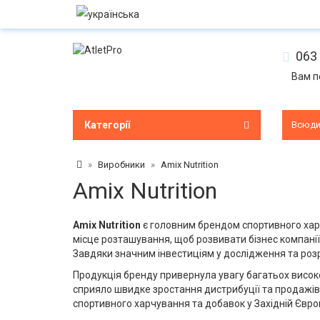
063 
Вам п
Категорії
Всюд
Виробники
Amix Nutrition
Amix Nutrition
Amix Nutrition
є головним брендом спортивного харчу
місце розташування, щоб розвивати бізнес компанії
Завдяки значним інвестиціям у дослідження та роз
Продукція бренду привернула увагу багатьох високо
сприяло швидке зростання дистрибуції та продажів 
спортивного харчування та добавок у Західній Євро