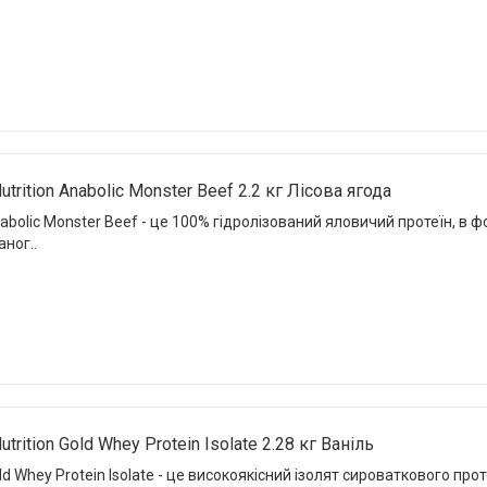
trition Anabolic Monster Beef 2.2 кг Лісова ягода
nabolic Monster Beef - це 100% гідролізований яловичий протеїн, в
аног..
trition Gold Whey Protein Isolate 2.28 кг Ваніль
old Whey Protein Isolate - це високоякісний ізолят сироваткового прот