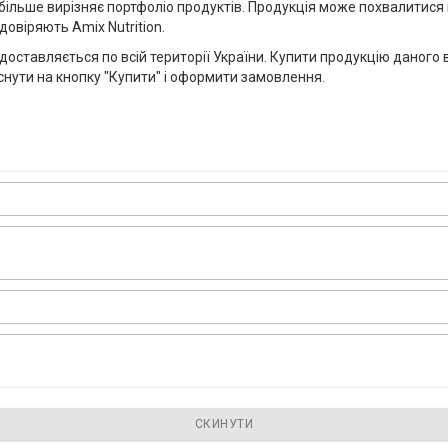
е більше вирізняє портфоліо продуктів. Продукція може похвалити
овіряють Amix Nutrition.
доставляється по всій території України. Купити продукцію дано
снути на кнопку "Купити" і оформити замовлення.
СКИНУТИ