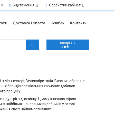
Відстеження
Особистий кабінет
0
атті
Доставка і оплата
Кешбек
Контакти
Товарів:
0
на
0 ₴
і в Манчестері, Великобританія. Власник обрав це
лення брендів преміальних харчових добавок.
ого процесу.
х індустрії відпочинку. Цьому значною мірою
 із найбільш шанованих виробників у галузі
ажання своїх найвимогливіших і