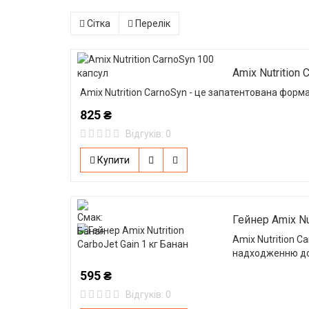
Сітка
Перелік
Amix Nutrition
Amix Nutrition CarnoSyn - це запатентована форм
825 ₴
Відгуків: 0
Купити
Гейнер Amix Nut
Amix Nutrition C
надходженню до
595 ₴
Відгуків: 0