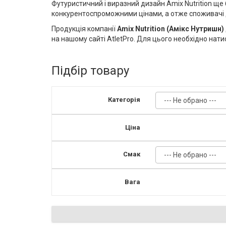
Футуристичний і виразний дизайн Amix Nutrition щ
конкурентоспроможними цінами, а отже споживачі д
Продукція компанії
Amix Nutrition (Амікс Нутришн)
на нашому сайті
AtletPro
. Для цього необхідно нати
Підбір товару
Категорія
Ціна
Смак
Вага