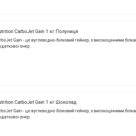
trition CarboJet Gain 1 кг Полуниця
arboJet Gain - це вуглеводно-білковий гейнер, з високоцінними біл
даткової енер..
trition CarboJet Gain 1 кг Шоколад
arboJet Gain - це вуглеводно-білковий гейнер, з високоцінними біл
даткової енер..