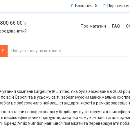
Бажання
Порівняння
0
800 66 00
Про магазин
FAQ
Ст
ередзвонити?
и
вання компанії LargeLife® Limited, яка була заснована в 2003 роц
 по всій Європі та в усьому світі, забезпечуючи максимальне охоп
робки це забезпечило найвищі стандарти якості в рамках завершен
поставлених професіоналів у бодібілдингу, фітнесу та інших сфера
її високоефективних продуктів, завдяки чому компанія стала одним
пі. Бренд Amix Nutrition навчився поважати та перевершувати поб