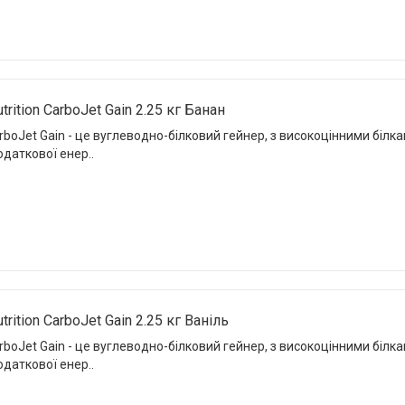
rition CarboJet Gain 2.25 кг Банан
arboJet Gain - це вуглеводно-білковий гейнер, з високоцінними біл
даткової енер..
rition CarboJet Gain 2.25 кг Ваніль
arboJet Gain - це вуглеводно-білковий гейнер, з високоцінними біл
даткової енер..