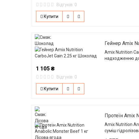
Відгуків: 0
Купити
Гейнер Amix Nu
Amix Nutrition C
надходженню до
1 105 ₴
Відгуків: 0
Купити
Протеїн Amix N
Amix Nutrition A
суміш гідролізов