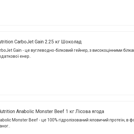
trition CarboJet Gain 2.25 кг Шоколад
arboJet Gain - це вуглеводно-білковий гейнер, з високоцінними біл
даткової енер..
utrition Anabolic Monster Beef 1 кг Лісова ягода
nabolic Monster Beef - це 100% гідролізований яловичий протеїн, в
аног..