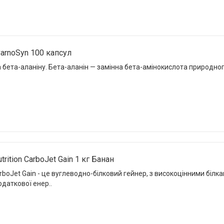
 CarnoSyn 100 капсул
а бета-аланіну. Бета-аланін — замінна бета-амінокислота природно
rition CarboJet Gain 1 кг Банан
arboJet Gain - це вуглеводно-білковий гейнер, з високоцінними біл
даткової енер..