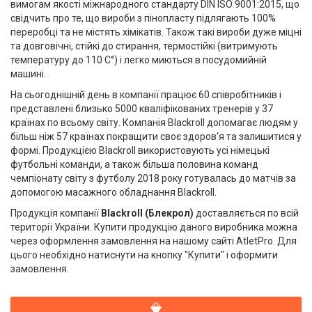
вимогам якості міжнародного стандарту DIN ISO 9001:2015, що
свідчить про те, що вироби з пінопласту підлягають 100%
переробці та не містять хімікатів. Також такі вироби дуже міцні
та довговічні, стійкі до стирання, термостійкі (витримують
температуру до 110 С°) і легко миються в посудомийній
машині.
На сьогоднішній день в компанії працює 60 співробітників і
представлені близько 5000 кваліфікованих тренерів у 37
країнах по всьому світу. Компанія Blackroll допомагає людям у
більш ніж 57 країнах покращити своє здоров'я та залишитися у
формі. Продукцією Blackroll використовують усі німецькі
футбольні команди, а також більша половина команд
чемпіонату світу з футболу 2018 року готувалась до матчів за
допомогою масажного обладнання Blackroll.
Продукція компанії
Blackroll (Блекрол)
доставляється по всій
території України. Купити продукцію даного виробника можна
через оформлення замовлення на нашому сайті
AtletPro
. Для
цього необхідно натиснути на кнопку "Купити" і оформити
замовлення.