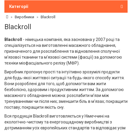
Категорії
Виробники
Blackroll
Blackroll
Blackroll
- німецька компанія, яка заснована у 2007 році та
спеціалізується на виготовленні масажного обладнання,
призначеного для розслаблення та відновлення сполучної
м'язової тканини та м'язової системи (фасції) за допомогою
техніки міофасціального релізу (МФР).
Виробник пропонує прості та інтуїтивно зрозумілі продукти
для будь-якої життєвої ситуації та будь-якого способу життя.
Вони розроблені для того, щоб допомогти вам жити
безболісно, ​​здоровим і продуктивним життям. За допомогою
масажного обладнання можна: розслабити м’язи між
тренуваннями чи після них; зменшити біль в м'язах; покращити
поставу; покращити якість сну.
Вся продукція Blackroll виготовляється у Німеччині на
екологічно-чистому та енергоощадному виробництві з
дотриманням усіх європейських стандартів та відповідає усім