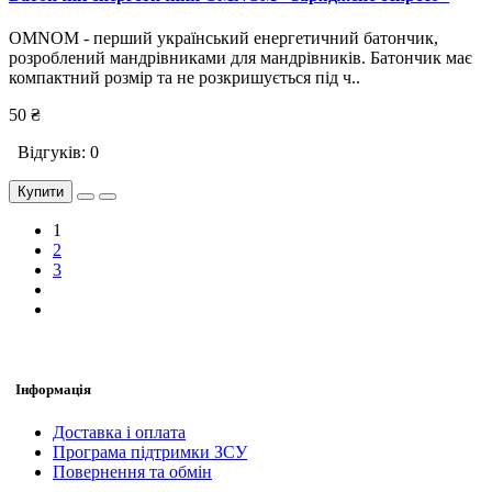
OMNOM - перший український енергетичний батончик,
розроблений мандрівниками для мандрівників. Батончик має
компактний розмір та не розкришується під ч..
50 ₴
Відгуків: 0
Купити
1
2
3
Інформація
Доставка і оплата
Програма підтримки ЗСУ
Повернення та обмін