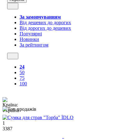
За замовчуванням
Від дешевих до дорогих
Від дорогих до дешевих
Популярні
Новинки
За рейтингом
24
50
75
100
1
3387