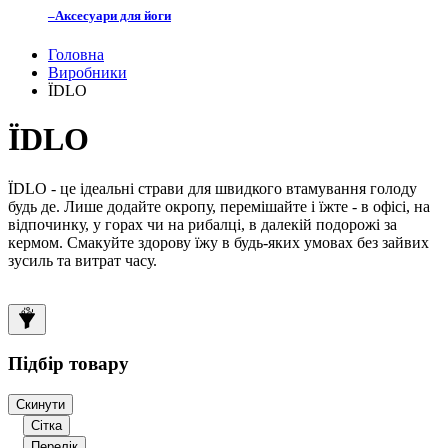
–
Аксесуари для йоги
Головна
Виробники
ЇDLO
ЇDLO
ЇDLO - це ідеальні страви для швидкого втамування голоду
будь де. Лише додайте окропу, перемішайте і їжте - в офісі, на
відпочинку, у горах чи на рибалці, в далекій подорожі за
кермом. Смакуйте здорову їжу в будь-яких умовах без зайвих
зусиль та витрат часу.
Підбір товару
Скинути
Сітка
Перелік