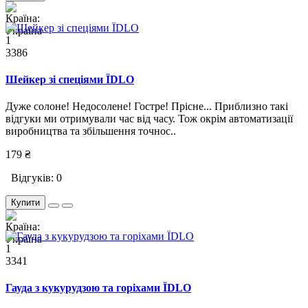
1
3386
Шейкер зі спеціями ЇDLO
Дуже солоне! Недосолене! Гостре! Прісне... Приблизно такі
відгуки ми отримували час від часу. Тож окрім автоматизації
виробництва та збільшення точнос..
179 ₴
Відгуків: 0
Купити
1
3341
Гауда з кукурудзою та горіхами ЇDLO