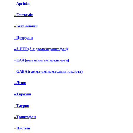
–
Аргінін
–
Глютамін
–
Бета-аланін
–
Цитрулін
–
5-HTP (5-гідрокситриптофан)
–
EAA (незамінні амінокислоти)
–
GABA (гамма-аміномасляна кислота)
–
Лізин
–
Тирозин
–
Таурин
–
Триптофан
–
Цистеїн