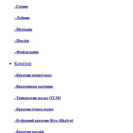
–
Гліцин
–
Лейцин
–
Метіонін
–
Пролін
–
Фенілаланін
Креатин
–
Креатин моногідрат
–
Креатинова матриця
–
Трикреатин малат (TCM)
–
Креатин гідрохлорид
–
Буферний креатин (Kre-Alkalyn)
–
Креатин магній