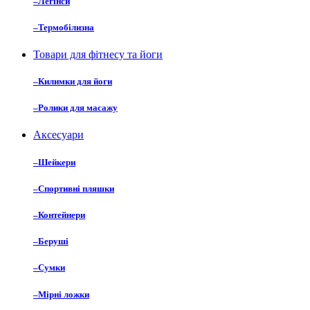
–
Легінси
–
Термобілизна
Товари для фітнесу та йоги
–
Килимки для йоги
–
Ролики для масажу
Аксесуари
–
Шейкери
–
Спортивні пляшки
–
Контейнери
–
Беруші
–
Сумки
–
Мірні ложки