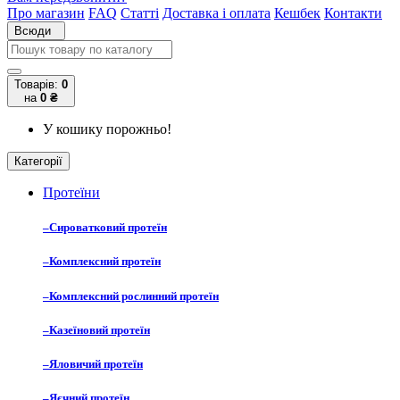
Про магазин
FAQ
Статті
Доставка і оплата
Кешбек
Контакти
Всюди
Товарів:
0
на
0 ₴
У кошику порожньо!
Категорії
Протеїни
–
Сироватковий протеїн
–
Комплексний протеїн
–
Комплексний рослинний протеїн
–
Казеїновий протеїн
–
Яловичий протеїн
–
Яєчний протеїн