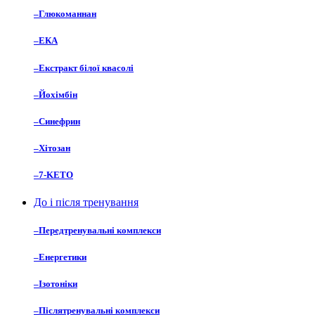
–
Глюкоманнан
–
ЕКА
–
Екстракт білої квасолі
–
Йохімбін
–
Синефрин
–
Хітозан
–
7-KETO
До і після тренування
–
Передтренувальні комплекси
–
Енергетики
–
Ізотоніки
–
Післятренувальні комплекси