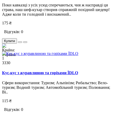
Поки кавказці з усіх усюд сперечаються, чия ж насправді ця
страва, наш шеф-кухар створив справжній похідний шедевр!
Адже коли ти голодний і виснажений..
175 ₴
Відгуків: 0
Купити
1
3330
Кус-кус з журавлиною та горіхами ЇDLO
Сфери використання: Туризм; Альпінізм; Рибальство; Вело-
туризм; Водний туризм; Автомобільний туризм; Полювання;
Ві..
115 ₴
Відгуків: 0