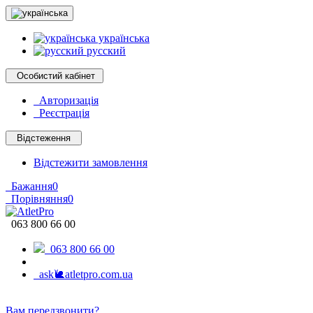
українська
русский
Особистий кабінет
Авторизація
Реєстрація
Відстеження
Відстежити замовлення
Бажання
0
Порівняння
0
063 800 66 00
063 800 66 00
ask🐌atletpro.com.ua
Вам передзвонити?