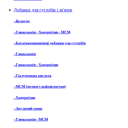
Добавки для суглобів і зв'язок
–
Колаген
–
Глюкозамін - Хондроїтин - МСМ
–
Багатокомпонентні добавки для суглобів
–
Глюкозамін
–
Глюкозамін - Хондроїтин
–
Гіалуронова кислота
–
МСМ (метилсульфонілметан)
–
Хондроїтин
–
Акулячий хрящ
–
Глюкозамін - МСМ