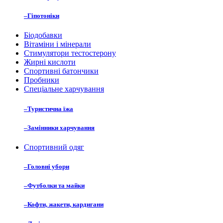
–
Гіпотоніки
Біодобавки
Вітаміни і мінерали
Стимулятори тестостерону
Жирні кислоти
Спортивні батончики
Пробники
Спеціальне харчування
–
Туристична їжа
–
Замінники харчування
Спортивний одяг
–
Головні убори
–
Футболки та майки
–
Кофти, жакети, кардигани