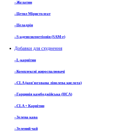
–
Желатин
–
Цетил Міристолеат
–
Целадрін
–
S-аденозилметіонін (SAM-e)
Добавки для схуднення
–
L-карнітин
–
Комплексні жироспалювачі
–
CLA (кон'югована лінолева кислота)
–
Гарцинія камбоджійська (HCA)
–
CLA + Карнітин
–
Зелена кава
–
Зелений чай