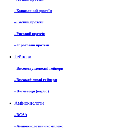
–
Конопляний протеїн
–
Соєвий протеїн
–
Рисовий протеїн
–
Гороховий протеїн
Гейнери
–
Високовуглеводні гейнери
–
Високобілкові гейнери
–
Вуглеводи (карбо)
Амінокислоти
–
BCAA
–
Амінокислотний комплекс