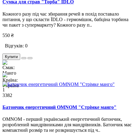
Сумка для страв "Торба" ЇDLO
Кожного разу під час збирання речей в похід поставало
питання, у що скласти ЇDLO - гермомішок, бабціна торбина
чи пакет з супермаркету? Кожного разу п..
550 ₴
Відгуків: 0
Купити
1
3382
Батончик енергетичний OMNOM "Стрімке манго"
OMNOM - перший український енергетичний батончик,
розроблений мандрівниками для мандрівників. Батончик має
компактний розмір та не розкришується під ч..