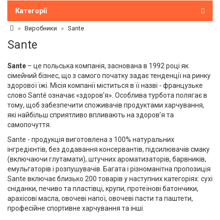
Категорії
Виробники
Sante
Sante
Sante
– це польська компанія, заснована в 1992 році як
сімейний бізнес, що з самого початку задає тенденції на ринку
здорової їжі. Місія компанії міститься в її назві - французьке
слово Santé означає «здоров'я». Особлива турбота полягає в
тому, щоб забезпечити споживачів продуктами харчування,
які найбільш сприятливо впливають на здоров’я та
самопочуття.
Sante - продукція виготовлена з 100% натуральних
інгредієнтів, без додавання консервантів, підсилювачів смаку
(включаючи глутамати), штучних ароматизаторів, барвників,
емульгаторів і розпушувачів. Багата і різноманітна пропозиція
Sante включає близько 200 товарів у наступних категоріях: сухі
сніданки, печиво та пластівці, крупи, протеїнові батончики,
арахісові масла, овочеві напої, овочеві пасти та паштети,
професійне спортивне харчування та інші.