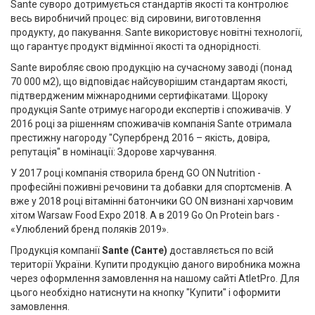
Sante суворо дотримується стандартів якості та контролює
весь виробничий процес: від сировини, виготовлення
продукту, до пакування. Sante використовує новітні технології,
що гарантує продукт відмінної якості та однорідності.
Sante виробляє свою продукцію на сучасному заводі (понад
70 000 м2), що відповідає найсуворішим стандартам якості,
підтвердженим міжнародними сертифікатами. Щороку
продукція Sante отримує нагороди експертів і споживачів. У
2016 році за рішенням споживачів компанія Sante отримала
престижну нагороду "Супербренд 2016 – якість, довіра,
репутація" в номінації: Здорове харчування.
У 2017 році компанія створила бренд
GO ON Nutrition
-
професійні поживні речовини та добавки для спортсменів. А
вже у 2018 році вітамінні батончики GO ON визнані харчовим
хітом Warsaw Food Expo 2018. А в 2019 Go On Protein bars -
«Улюблений бренд поляків 2019».
Продукція компанії
Sante (Санте)
доставляється по всій
території України. Купити продукцію даного виробника можна
через оформлення замовлення на нашому сайті
AtletPro
. Для
цього необхідно натиснути на кнопку "Купити" і оформити
замовлення.