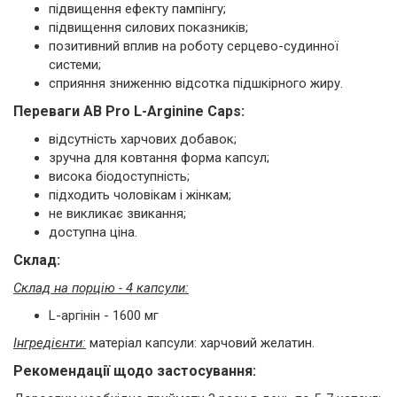
підвищення ефекту пампінгу;
підвищення силових показників;
позитивний вплив на роботу серцево-судинної
системи;
сприяння зниженню відсотка підшкірного жиру.
Переваги AB Pro L-Arginine Caps:
відсутність харчових добавок;
зручна для ковтання форма капсул;
висока біодоступність;
підходить чоловікам і жінкам;
не викликає звикання;
доступна ціна.
Cклад:
Склад на порцію - 4 капсули:
L-аргінін - 1600 мг
Інгредієнти:
матеріал капсули: харчовий желатин.
Рекомендації щодо застосування: