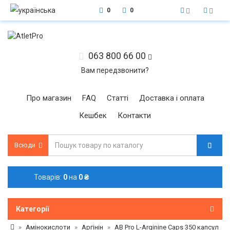
0
0
063 800 66 00
Вам передзвонити?
Про магазин
FAQ
Статті
Доставка і оплата
Кешбек
Контакти
Всюди
Товарів:
0
на
0 ₴
Категорії
Амінокислоти
Аргінін
AB Pro L-Arginine Caps 350 капсул