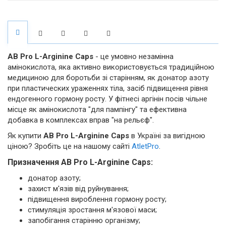
AB Pro L-Arginine Caps
- це умовно незамінна
амінокислота, яка активно використовується традиційною
медициною для боротьби зі старінням, як донатор азоту
при пластических ураженнях тіла, засіб підвищення рівня
ендогенного гормону росту. У фітнесі аргінін посів чільне
місце як амінокислота "для пампінгу" та ефективна
добавка в комплексах вправ "на рельєф".
Як купити
AB Pro L-Arginine Caps
в Україні за вигідною
ціною? Зробіть це на нашому сайті
AtletPro
.
Призначення AB Pro L-Arginine Caps:
донатор азоту;
захист м'язів від руйнування;
підвищення вироблення гормону росту;
стимуляція зростання м'язової маси;
запобігання старінню організму;