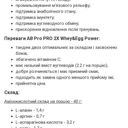
промальовування м'язового рельєфу;
підтримка анаболічного стану;
підтримка імунітету;
підтримка вуглеводного обміну;
прискорення відновлення після тренувань.
Переваги AB Pro PRO 2X Whey&Egg Power:
тандем двох оптимальних за складом і засвоєнню
білків;
збагачено вітаміном C;
має низький вміст вуглеводів (2.2 г на порцію);
добре розчиняється і має приємний смак;
підходить як заміна одного меншого прийому їжі;
прийнятна ціна.
Cклад:
Амінокислотний склад на порцію - 40 г:
L-аланін - 1,4 г
L-аргінін - 0,7 г
L-аспарагінова кислота - 3,2 г