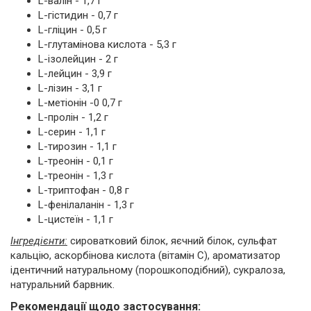
L-валін - 1,7 г
L-гістидин - 0,7 г
L-гліцин - 0,5 г
L-глутамінова кислота - 5,3 г
L-ізолейцин - 2 г
L-лейцин - 3,9 г
L-лізин - 3,1 г
L-метіонін -0 0,7 г
L-пролін - 1,2 г
L-серин - 1,1 г
L-тирозин - 1,1 г
L-треонін - 0,1 г
L-треонін - 1,3 г
L-триптофан - 0,8 г
L-фенілаланін - 1,3 г
L-цистеїн - 1,1 г
Інгредієнти:
сироватковий білок, яєчний білок, сульфат
кальцію, аскорбінова кислота (вітамін С), ароматизатор
ідентичний натуральному (порошкоподібний), сукралоза,
натуральний барвник.
Рекомендації щодо застосування: