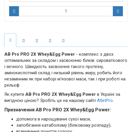
AB Pro PRO 2X Whey&Egg Power
- комплекс з двох
оптимальних за складом і засвоєнню білків: сироваткового
і яєчного. Швидкість засвоєння такого протеїну,
амінокислотний склад і низький рівень жиру, робить його
незамінним як при наборі м'язової маси, так і при роботі на
рельєф.
Як купити
AB Pro PRO 2X Whey&Egg Power
в Україні за
вигідною ціною? Зробіть це на нашому сайті
AtletPro
.
Призначення AB Pro PRO 2X Whey&Egg Power:
допомога в нарощуванні сухої маси;
запобігання катаболізму (білковому розпаду);
вгамування почуття голоду;