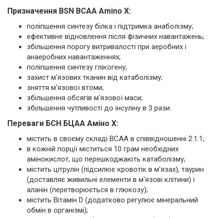
Призначення BSN ВСАА Amino X:
поліпшення синтезу білка і підтримка анаболізму;
ефективне відновлення після фізичних навантажень;
збільшення порогу витривалості при аеробних і
анаеробних навантаженнях;
поліпшення синтезу глікогену;
захист м'язових тканин від катаболізму;
зняття м'язової втоми;
збільшення обсягів м'язової маси;
збільшення чутливості до інсуліну в 3 рази.
Переваги БСН БЦАА Аміно X:
містить в своєму складі BCAA в співвідношенні 2:1:1;
в кожній порції міститься 10 грам необхідних
амінокислот, що перешкоджають катаболізму;
містить цітрулін (підсилює кровотік в м'язах), таурин
(доставляє живильні елементи в м'язові клітини) і
аланін (перетворюється в глюкозу);
містить Вітамін D (додатково регулює мінеральний
обмін в організмі);