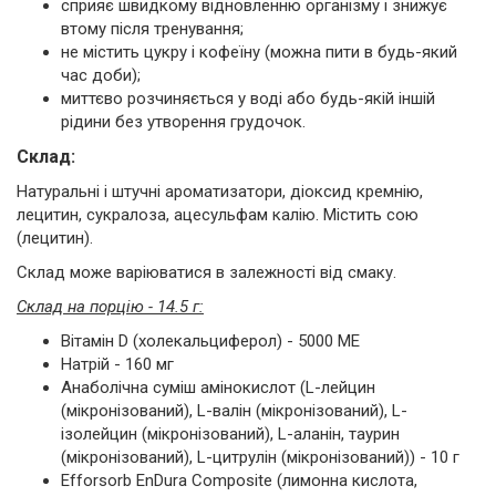
сприяє швидкому відновленню організму і знижує
втому після тренування;
не містить цукру і кофеїну (можна пити в будь-який
час доби);
миттєво розчиняється у воді або будь-якій іншій
рідини без утворення грудочок.
Склад:
Натуральні і штучні ароматизатори, діоксид кремнію,
лецитин, сукралоза, ацесульфам калію. Містить сою
(лецитин).
Склад може варіюватися в залежності від смаку.
Склад на порцію - 14.5 г:
Вітамін D (холекальциферол) - 5000 ME
Натрій - 160 мг
Анаболічна суміш амінокислот (L-лейцин
(мікронізований), L-валін (мікронізований), L-
ізолейцин (мікронізований), L-аланін, таурин
(мікронізований), L-цитрулін (мікронізований)) - 10 г
Efforsorb EnDura Composite (лимонна кислота,