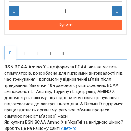
Купити
BSN ВСАА Amino X
- це формула BCAA, яка не містить
стимуляторів, розроблена для підтримки витривалості під
час тренування і допомоги у відновленні м'язів після
тренування. Завдяки 10-грамової суміші основних BCAA і
амінокислот L -Аланіну, Таурину і L-цитруліну, АМІНО X
допоможуть вашому тілу відновитися після тренування і
підготуватися до завтрашнього дня. А Вітамін D підтримує
працездатність організму, регулює обмінні процеси і
симулює приріст м'язової маси.
Як купити BSN ВСАА Amino X в Україні за вигідною ціною?
Зробіть це на нашому сайті
AtletPro
.