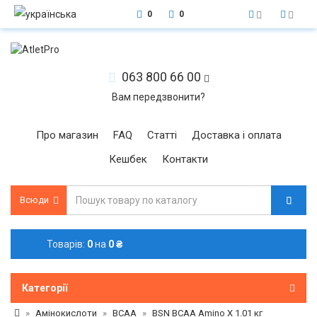
0
0
063 800 66 00
Вам передзвонити?
Про магазин
FAQ
Статті
Доставка і оплата
Кешбек
Контакти
Всюди
Товарів:
0
на
0 ₴
Категорії
Амінокислоти
BCAA
BSN ВСАА Amino X 1.01 кг