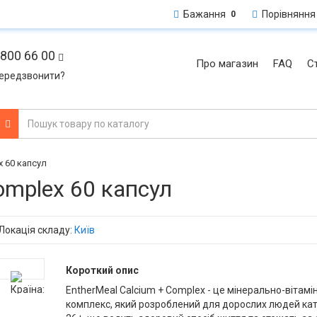
Бажання
Порівняння
0
800 66 00
Про магазин
FAQ
Ст
ередзвонити?
и
x 60 капсул
omplex 60 капсул
Локація складу:
Київ
Короткий опис
EntherMeal Calcium + Complex - це мінерально-вітамі
комплекс, який розроблений для дорослих людей кат