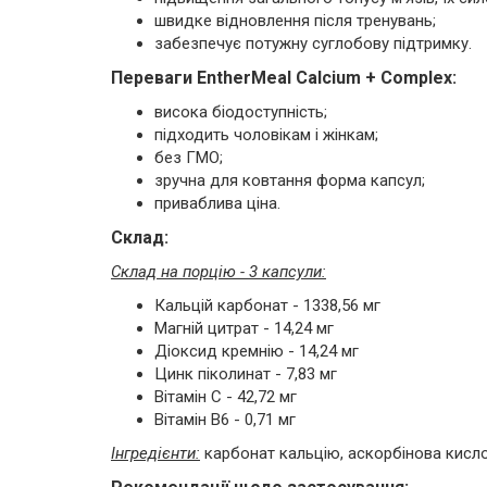
швидке відновлення після тренувань;
забезпечує потужну суглобову підтримку.
Переваги EntherMeal Calcium + Complex:
висока біодоступність;
підходить чоловікам і жінкам;
без ГМО;
зручна для ковтання форма капсул;
приваблива ціна.
Склад:
Склад на порцію - 3 капсули:
Кальцій карбонат - 1338,56 мг
Магній цитрат - 14,24 мг
Діоксид кремнію - 14,24 мг
Цинк піколинат - 7,83 мг
Вітамін С - 42,72 мг
Вітамін В6 - 0,71 мг
Інгредієнти:
карбонат кальцію, аскорбінова кислота