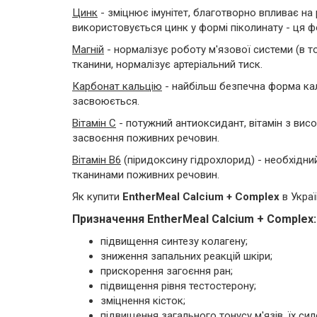
Цинк
- зміцнює імунітет, благотворно впливає на р
використовується цинк у формі піколинату - ця 
Магній
- нормалізує роботу м'язової системи (в то
тканини, нормалізує артеріальний тиск.
Карбонат кальцію
- найбільш безпечна форма кал
засвоюється.
Вітамін С
- потужний антиоксидант, вітамін з вис
засвоєння поживних речовин.
Вітамін В6
(піридоксину гідрохлорид) - необхідни
тканинами поживних речовин.
Як купити
EntherMeal Calcium + Complex
в Украї
Призначення EntherMeal Calcium + Complex:
підвищення синтезу колагену;
зниження запальних реакцій шкіри;
прискорення загоєння ран;
підвищення рівня тестостерону;
зміцнення кісток;
підвищення загального тонусу м'язів, їх си