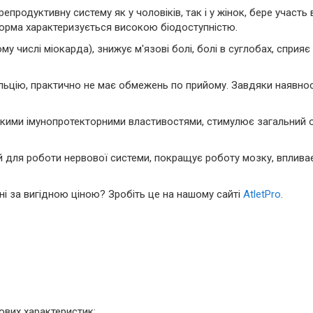
епродуктивну систему як у чоловіків, так і у жінок, бере участь 
форма характеризується високою біодоступністю.
му числі міокарда), знижує м'язові болі, болі в суглобах, сприя
ьцію, практично не має обмежень по прийому. Завдяки наявності 
окими імунопротекторними властивостями, стимулює загальний о
й для роботи нервової системи, покращує роботу мозку, вплива
ні за вигідною ціною? Зробіть це на нашому сайті
AtletPro
.
лових характеристик;