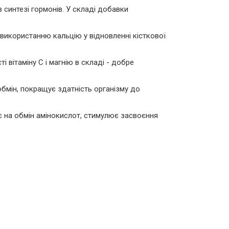
в синтезі гормонів. У складі добавки
є використанню кальцію у відновленні кісткової
вітаміну С і магнію в складі - добре
бмін, покращує здатність організму до
є на обмін амінокислот, стимулює засвоєння