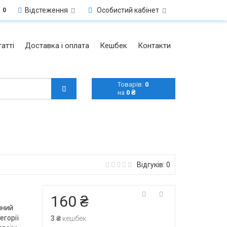
Відстеження
Особистий кабінет
0
атті
Доставка і оплата
Кешбек
Контакти
Товарів:
0
на
0 ₴
Відгуків: 0
160 ₴
нний
егорії
3 ₴
кешбек