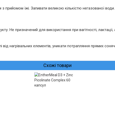
ом з прийомом їжі. Запивати великою кількістю негазованої во
кту. Не призначений для використання при вагітності, лактації,
лі від нагрівальних елементів, уникати потрапляння прямих соняч
Схожі товари