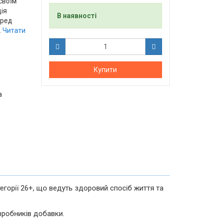
своїм
ія
В наявності
еред
.
Читати
Купити
а
горії 26+, що ведуть здоровий спосіб життя та
озробників добавки.