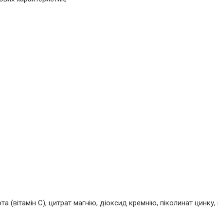
 (вітамін С), цитрат магнію, діоксид кремнію, піколинат цинку, 