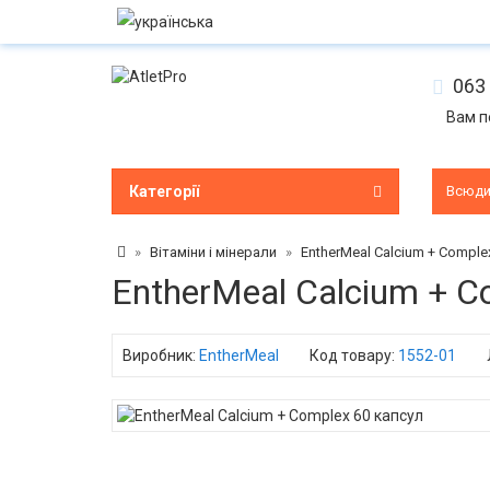
063 
Вам п
Категорії
Всюд
Вітаміни і мінерали
EntherMeal Calcium + Comple
EntherMeal Calcium + C
Виробник:
EntherMeal
Код товару:
1552-01