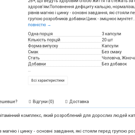
26+, що ведуть здоровий спосіб життя та стежать за 
здоров'ям.Поповнення дефіциту кальцію, нормалізац
рівнів магнію і цинку - основні завдання, які стояли п
групою розробників добавки.Цинк - зміцнює імунітет..
повністю →
Одна порція
3 капсули
Кількість порцій
20 шт
Форма випуску
Капсули
Смак
Без смаку
Стать
Чоловіча, Жіноч
Добавки
Без добавок
...
Всі характеристики
ешевше?
Відгуки (0)
Доставка
вітамінний комплекс, який розроблений для дорослих людей кате
в магнію і цинку - основні завдання, які стояли перед групою р