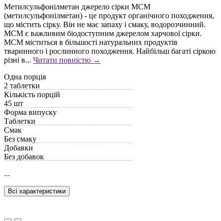
Метилсульфонілметан джерело сірки МСМ
(метилсульфонілметан) - це продукт органічного походження,
що містить сірку. Він не має запаху і смаку, водорозчинний.
МСМ є важливим біодоступним джерелом харчової сірки.
МСМ міститься в більшості натуральних продуктів
тваринного і рослинного походження. Найбільш багаті сіркою
різні в...
Читати повністю →
Одна порція
2 таблетки
Кількість порцій
45 шт
Форма випуску
Таблетки
Смак
Без смаку
Добавки
Без добавок
...
Всі характеристики