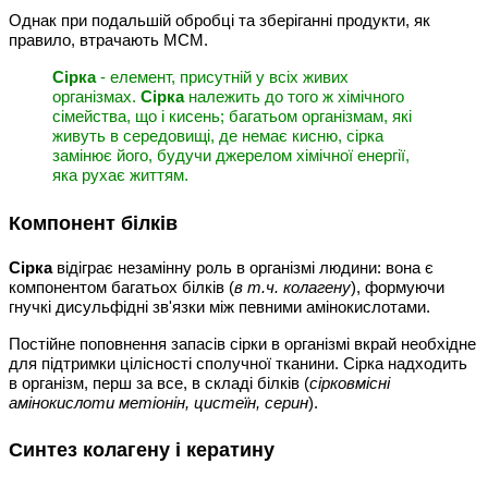
Однак при подальшій обробці та зберіганні продукти, як
правило, втрачають МСМ.
Сірка
- елемент, присутній у всіх живих
організмах.
Сірка
належить до того ж хімічного
сімейства, що і кисень; багатьом організмам, які
живуть в середовищі, де немає кисню, сірка
замінює його, будучи джерелом хімічної енергії,
яка рухає життям.
Компонент білків
Сірка
відіграє незамінну роль в організмі людини: вона є
компонентом багатьох білків (
в т.ч. колагену
), формуючи
гнучкі дисульфідні зв'язки між певними амінокислотами.
Постійне поповнення запасів сірки в організмі вкрай необхідне
для підтримки цілісності сполучної тканини. Сірка надходить
в організм, перш за все, в складі білків (
сірковмісні
амінокислоти метіонін, цистеїн, серин
).
Синтез колагену і кератину