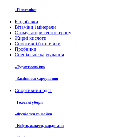
–
Гіпотоніки
Біодобавки
Вітаміни і мінерали
Стимулятори тестостерону
Жирні кислоти
Спортивні батончики
Пробники
Спеціальне харчування
–
Туристична їжа
–
Замінники харчування
Спортивний одяг
–
Головні убори
–
Футболки та майки
–
Кофти, жакети, кардигани