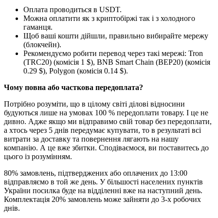
Оплата проводиться в USDT.
Можна оплатити як з криптобіржі так і з холодного
гаманця.
Щоб ваші кошти дійшли, правильно вибирайте мережу
(блокчейн).
Рекомендуємо робити перевод через такі мережі: Tron
(TRC20) (комісія 1 $), BNB Smart Chain (BEP20) (комісія
0.29 $), Polygon (комісія 0.14 $).
Чому повна або часткова передоплата?
Потрібно розуміти, що в цілому світі ділові відносини
будуються лише на умовах 100 % передоплати товару. І це не
дивно. Адже якщо ми відправимо свій товар без передоплати,
а хтось через 5 днів передумає купувати, то в результаті всі
витрати за доставку та повернення лягають на нашу
компанію. А це вже збитки. Сподіваємося, ви поставитесь до
цього із розумінням.
80% замовлень, підтверджених або оплачених до 13:00
відправляємо в той же день. У більшості населених пунктів
України посилка буде на відділенні вже на наступний день.
Комплектація 20% замовлень може зайняти до 3-х робочих
днів.