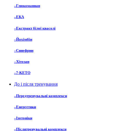
–
Глюкоманнан
–
ЕКА
–
Екстракт білої квасолі
–
Йохімбін
–
Синефрин
–
Хітозан
–
7-KETO
До і після тренування
–
Передтренувальні комплекси
–
Енергетики
–
Ізотоніки
–
Післятренувальні комплекси