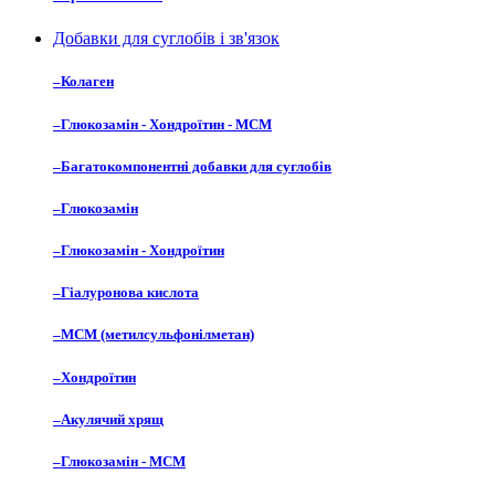
Добавки для суглобів і зв'язок
–
Колаген
–
Глюкозамін - Хондроїтин - МСМ
–
Багатокомпонентні добавки для суглобів
–
Глюкозамін
–
Глюкозамін - Хондроїтин
–
Гіалуронова кислота
–
МСМ (метилсульфонілметан)
–
Хондроїтин
–
Акулячий хрящ
–
Глюкозамін - МСМ