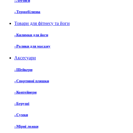
–
Легінси
–
Термобілизна
Товари для фітнесу та йоги
–
Килимки для йоги
–
Ролики для масажу
Аксесуари
–
Шейкери
–
Спортивні пляшки
–
Контейнери
–
Беруші
–
Сумки
–
Мірні ложки