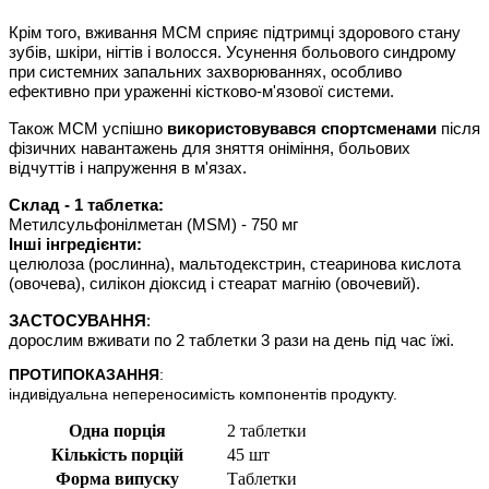
Крім того, вживання МСМ сприяє підтримці здорового стану
зубів, шкіри, нігтів і волосся. Усунення больового синдрому
при системних запальних захворюваннях, особливо
ефективно при ураженні кістково-м'язової системи.
Також МСМ успішно
використовувався спортсменами
після
фізичних навантажень для зняття оніміння, больових
відчуттів і напруження в м'язах.
Склад - 1 таблетка:
Метилсульфонілметан (MSM) - 750 мг
Інші інгредієнти:
целюлоза (рослинна), мальтодекстрин, стеаринова кислота
(овочева), силікон діоксид і стеарат магнію (овочевий).
ЗАСТОСУВАННЯ
:

дорослим вживати по 2 таблетки 3 рази на день під час їжі.
ПРОТИПОКАЗАННЯ
:

індивідуальна непереносимість компонентів продукту.
Одна порція
2 таблетки
Кількість порцій
45 шт
Форма випуску
Таблетки