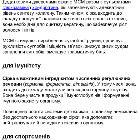
Додатковими джерелами сірки є МСМ разом з сульфатами
глюкозаміна
і
хондроітина
, які забезпечують адекватний
рівень синтезу колагену. Таким чином, сірка входить до
складу сполучної тканини практично всіх органів і тканин,
вона необхідна для синтезу кератину, що забезпечує ріст
волосся і нігтів.
МСМ стимулює вироблення суглобної рідини, підвищує
рухливість суглобів і міцність зв'язок, знижує ризик судом і
запалення суглобів, зменшує травматичну біль.
Для імунітету
Сірка є важливим інгредієнтом численних регулюючих
речовин
(
гормонів, ферментів, вітамінів
). У тому числі вона
входить до складу молекули пептидного гормону інсуліну.
Вона бере участь в продукції імуноглобулінів і формуванні
імунного захисту організму.
Повноцінна робота системи детоксикації організму неможлива
без достатнього надходження сірки, яка допомагає
нейтралізувати й виводити токсини з організму.
Для спортсменів