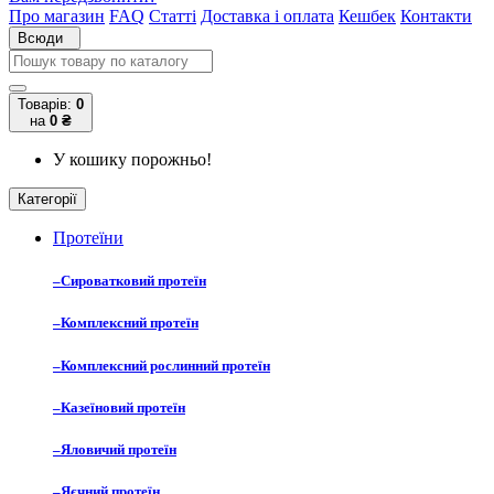
Про магазин
FAQ
Статті
Доставка і оплата
Кешбек
Контакти
Всюди
Товарів:
0
на
0 ₴
У кошику порожньо!
Категорії
Протеїни
–
Сироватковий протеїн
–
Комплексний протеїн
–
Комплексний рослинний протеїн
–
Казеїновий протеїн
–
Яловичий протеїн
–
Яєчний протеїн