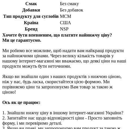
Смак
Без смаку
Добавки
Без добавок
Тип продукту для суглобів
МСМ
Країна
США
Бренд
NSP
Хочете бути впевненим, що платите найнижчу ціну?
Ми це гарантуємо.
Ми робимо все можливе, щоб надати вам найкращі продукти
за найнижчими цінами. Через велику кількість товарів у
нашому інтернет-магазині ми вважаємо, що деякі ціни на наші
продукти можуть бути неточними.
Якщо ви знайшли один з наших продуктів з нижчою ціною,
ніж у нас, будь ласка, скористайтеся цією формою. Ми
порівняємо ціни та запропонуємо Вам товар за такою ж
ціною!
Ось як це працює:
1. Знайшли нижчу ціну в іншому інтернет-магазині України?
2. Запитайте нас щодо відповідності ціни - Просто заповніть
форму, і ми перевіримо деталі.
3. Якщо ви праві, ми запропонуємо вам продукт за такою ж