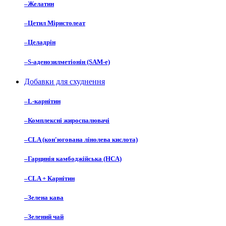
–
Желатин
–
Цетил Міристолеат
–
Целадрін
–
S-аденозилметіонін (SAM-e)
Добавки для схуднення
–
L-карнітин
–
Комплексні жироспалювачі
–
CLA (кон'югована лінолева кислота)
–
Гарцинія камбоджійська (HCA)
–
CLA + Карнітин
–
Зелена кава
–
Зелений чай