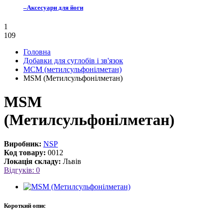
–
Аксесуари для йоги
1
109
Головна
Добавки для суглобів і зв'язок
МСМ (метилсульфонілметан)
MSM (Метилсульфонілметан)
MSM
(Метилсульфонілметан)
Виробник:
NSP
Код товару:
0012
Локація складу:
Львів
Відгуків: 0
Короткий опис