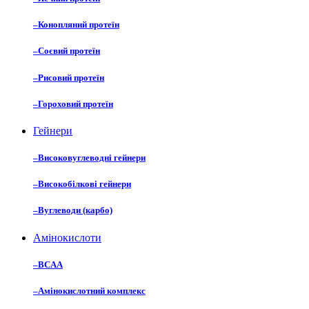
–
Конопляний протеїн
–
Соєвий протеїн
–
Рисовий протеїн
–
Гороховий протеїн
Гейнери
–
Високовуглеводні гейнери
–
Високобілкові гейнери
–
Вуглеводи (карбо)
Амінокислоти
–
BCAA
–
Амінокислотний комплекс