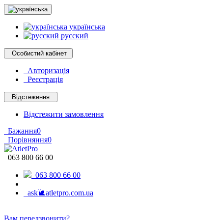
українська
русский
Особистий кабінет
Авторизація
Реєстрація
Відстеження
Відстежити замовлення
Бажання
0
Порівняння
0
063 800 66 00
063 800 66 00
ask🐌atletpro.com.ua
Вам передзвонити?