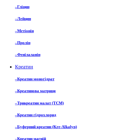
–
Гліцин
–
Лейцин
–
Метіонін
–
Пролін
–
Фенілаланін
Креатин
–
Креатин моногідрат
–
Креатинова матриця
–
Трикреатин малат (TCM)
–
Креатин гідрохлорид
–
Буферний креатин (Kre-Alkalyn)
–
Креатин магній