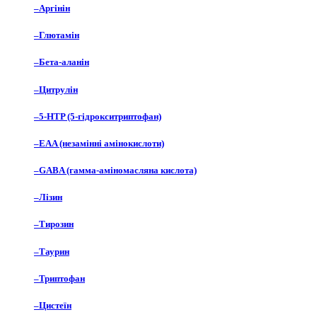
–
Аргінін
–
Глютамін
–
Бета-аланін
–
Цитрулін
–
5-HTP (5-гідрокситриптофан)
–
EAA (незамінні амінокислоти)
–
GABA (гамма-аміномасляна кислота)
–
Лізин
–
Тирозин
–
Таурин
–
Триптофан
–
Цистеїн