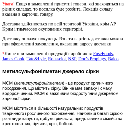
Увага!
Якщо в замовленні присутні товари, які знаходяться на
різних складах, то посилка буде розбита. Локація складу
вказана в карточці товару.
Доставка здійснюється по всій території України, крім АР
Крим і тимчасово окупованих територій.
Доставку оплачує покупець. Взнати вартість доставки можна
при оформленні замовлення, вказавши адресу доставки.
*
Лише при замовленні продукції виробників:
FuseFoods
,
James Cook
,
Tate&Lyle
,
Rousselot
,
NSP
,
Doc's Proplugs
,
Balco
.
Метилсульфонілметан джерело сірки
МСМ (
метилсульфонілметан
) - це продукт органічного
походження, що містить сірку. Він не має запаху і смаку,
водорозчинний. МСМ є важливим біодоступним джерелом
харчової сірки.
МСМ міститься в більшості натуральних продуктів
тваринного і рослинного походження. Найбільш багаті сіркою
різні види капусти, цибуля ріпчаста, представники сімейства
хрестоцвітних, гірчиця, хрін, бобові.