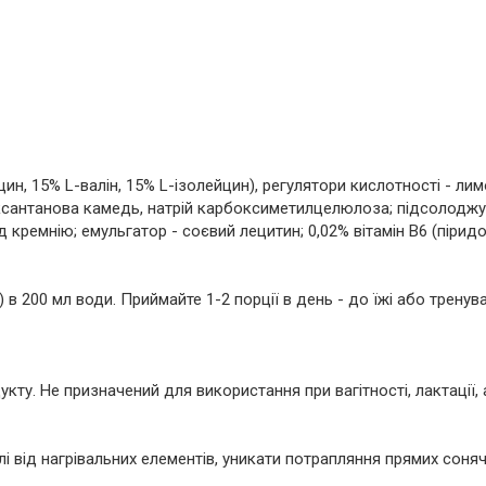
ин, 15% L-валін, 15% L-ізолейцин), регулятори кислотності - лим
, ксантанова камедь, натрій карбоксиметилцелюлоза; підсолоджу
 кремнію; емульгатор - соєвий лецитин; 0,02% вітамін B6 (пірид
 в 200 мл води. Приймайте 1-2 порції в день - до їжі або тренув
кту. Не призначений для використання при вагітності, лактації,
лі від нагрівальних елементів, уникати потрапляння прямих соня