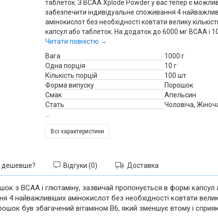
таблеток. З BCAA Xplode Powder у вас тепер є можлив
забезпечити індивідуальне споживання 4 найважли
амінокислот без необхідності ковтати велику кількіст
капсул або таблеток. На додаток до 6000 мг BCAA і 100
Читати повністю →
Вага
1000 г
Одна порція
10 г
Кількість порцій
100 шт
Форма випуску
Порошок
Смак
Апельсин
Стать
Чоловіча, Жіноч
...
Всі характеристики
 дешевше?
Відгуки (0)
Доставка
шок з BCAA і глютаміну, зазвичай пропонується в формі капсул 
я 4 найважливіших амінокислот без необхідності ковтати велик
орошок був збагачений вітаміном B6, який зменшує втому і спри