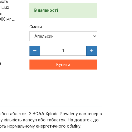
ість
віших
В наявності
ь
0 мг ...
Смаки
а
Купити
або таблеток. З BCAA Xplode Powder у вас тепер є
у кількість капсул або таблеток. На додаток до
яють нормальному енергетичного обміну.