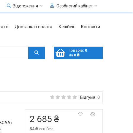
Відстеження
Особистий кабінет
атті
Доставка і оплата
Кешбек
Контакти
Товарів:
0
на
0 ₴
Відгуків: 0
2 685 ₴
BCAA і
о
54 ₴
кешбек