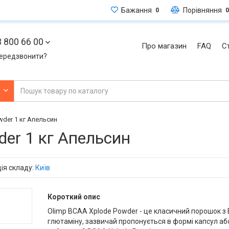
Бажання
Порівняння
0
0
 800 66 00
Про магазин
FAQ
Ст
ередзвонити?
и
wder 1 кг Апельсин
der 1 кг Апельсин
ія складу:
Київ
Короткий опис
Olimp BCAA Xplode Powder - це класичний порошок з 
глютаміну, зазвичай пропонується в формі капсул аб