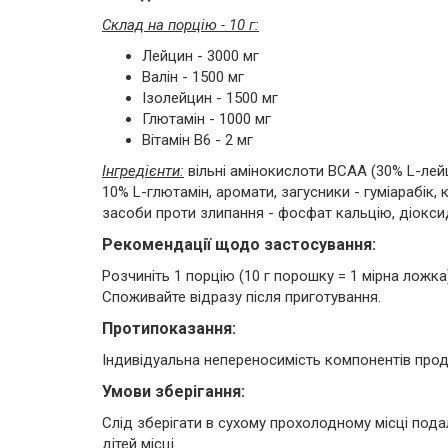
Склад на порцію - 10 г:
Лейцин - 3000 мг
Валін - 1500 мг
Ізолейцин - 1500 мг
Глютамін - 1000 мг
Вітамін B6 - 2 мг
Інгредієнти:
вільні амінокислоти BCAA (30% L-лейц
10% L-глютамін, аромати, загусники - гуміарабік
засоби проти злипання - фосфат кальцію, діоксид
Рекомендації щодо застосування:
Розчиніть 1 порцію (10 г порошку = 1 мірна ложка)
Споживайте відразу після приготування.
Протипоказання:
Індивідуальна непереносимість компонентів проду
Умови зберігання:
Слід зберігати в сухому прохолодному місці пода
дітей місці.