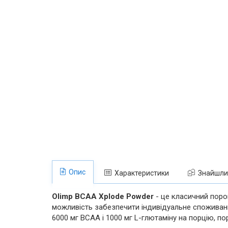
Опис
Характеристики
Знайшли
Olimp BCAA Xplode Powder
- це класичний поро
можливість забезпечити індивідуальне споживанн
6000 мг BCAA і 1000 мг L-глютаміну на порцію, п