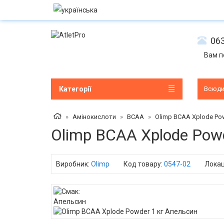
063
Вам п
Категорії
Всюд
Амінокислоти
BCAA
Olimp BCAA Xplode Po
Olimp BCAA Xplode Pow
Виробник:
Olimp
Код товару:
0547-02
Локац