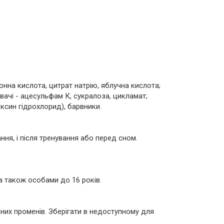
онна кислота, цитрат натрію, яблучна кислота;
вачі - ацесульфам К, сукралоза, цикламат;
оксин гідрохлорид), барвники.
ання, і після тренування або перед сном.
 а також особами до 16 років.
чних променів. Зберігати в недоступному для