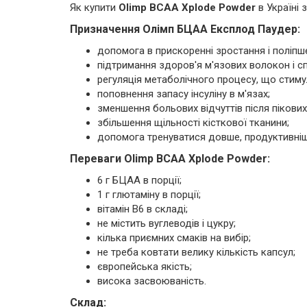
Як купити
Olimp BCAA Xplode Powder
в Україні 
Призначення Олімп БЦАА Експлод Паудер:
допомога в прискоренні зростання і поліпш
підтримання здоров'я м'язових волокон і с
регуляція метаболічного процесу, що стим
поповнення запасу інсуліну в м'язах;
зменшення больових відчуттів після пікови
збільшення щільності кісткової тканини;
допомога тренуватися довше, продуктивніш
Переваги Olimp BCAA Xplode Powder:
6 г БЦАА в порції;
1 г глютаміну в порції;
вітамін B6 в складі;
не містить вуглеводів і цукру;
кілька приємних смаків на вибір;
не треба ковтати велику кількість капсул;
європейська якість;
висока засвоюваність.
Cклад: