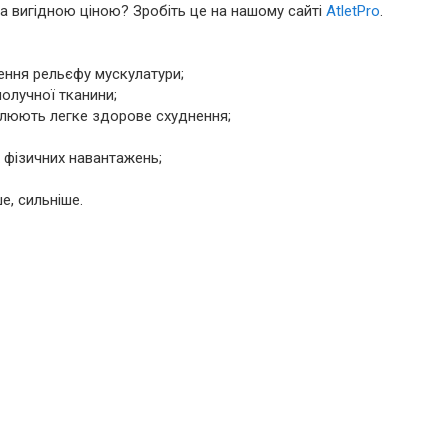
за вигідною ціною? Зробіть це на нашому сайті
AtletPro
.
ення рельєфу мускулатури;
получної тканини;
улюють легке здорове схуднення;
х фізичних навантажень;
е, сильніше.