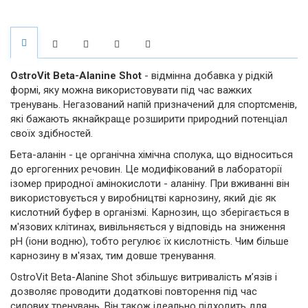
OstroVit Beta-Alanine Shot
- відмінна добавка у рідкій
формі, яку можна використовувати під час важких
тренувань. Негазований напій призначений для спортсменів,
які бажають якнайкраще розширити природний потенціал
своїх здібностей.
Бета-аланін - це органічна хімічна сполука, що відноситься
до ергогенних речовин. Це модифікований в лабораторії
ізомер природної амінокислоти - аланіну. При вживанні він
використовується у виробництві карнозину, який діє як
кислотний буфер в організмі. Карнозин, що зберігається в
м'язових клітинах, вивільняється у відповідь на зниження
pH (іони водню), тобто регулює їх кислотність. Чим більше
карнозину в м'язах, тим довше тренування.
OstroVit Beta-Alanine Shot збільшує витривалість м’язів і
дозволяє проводити додаткові повторення під час
силових тренувань. Він також ідеально підходить для