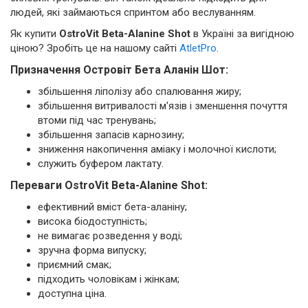
людей, які займаються спринтом або веслуванням.
Як купити
OstroVit Beta-Alanine Shot
в Україні за вигідною
ціною? Зробіть це на нашому сайті
AtletPro
.
Призначення Островіт Бета Аланін Шот:
збільшення ліполізу або спалювання жиру;
збільшення витривалості м'язів і зменшення почуття
втоми під час тренувань;
збільшення запасів карнозину;
зниження накопичення аміаку і молочної кислоти;
служить буфером лактату.
Переваги OstroVit Beta-Alanine Shot:
ефективний вміст бета-аланіну;
висока біодоступність;
не вимагає розведення у воді;
зручна форма випуску;
приємний смак;
підходить чоловікам і жінкам;
доступна ціна.