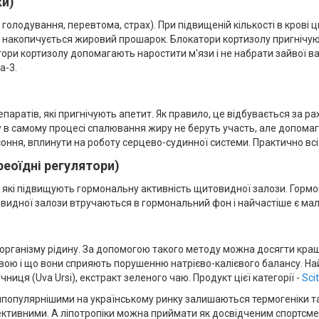
ки)
голодування, перевтома, страх). При підвищеній кількості в крові
о, накопичується жировий прошарок. Блокатори кортизолу пригнічую
ри кортизолу допомагають наростити м'язи і не набрати зайвої ва
а-3.
аратів, які пригнічують апетит. Як правило, це відбувається за р
 в самому процесі спалювання жиру не беруть участь, але допомага
оння, вплинути на роботу серцево-судинної системи. Практично всі
еоїдні регулятори)
, які підвищують гормональну активність щитовидної залози. Гор
видної залози втручаються в гормональний фон і найчастіше є мал
з організму рідину. За допомогою такого методу можна досягти кра
асовою і що вони сприяють порушенню натрієво-калієвого балансу. Н
ниця (Uva Ursi), екстракт зеленого чаю. Продукт цієї категорії -
Sci
йпопулярнішими на українському ринку залишаються термогеніки та
тивними. А ліпотропіки можна приймати як досвідченим спортсменам