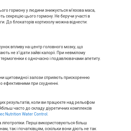
 цього гормону у людини знижується м'язова маса,
ть секрецію цього гормону. Не беручи участі в
ги. До блокаторів кортизолу можна віднести:
ахунок впливу на центр головного мозку, що
ють не з'їдати зайві калорії. При невмілому
 термогеніки є одночасно і подавлювачами апетиту.
мони щитовидної залози сприяють прискоренню
о ефективними при схудненні.
щих результатів, коли ви працюєте над рельєфом
айбільш часто до складу діуретичних комплексів
tec Nutrition Water Control
.
 ліпотропіки. Перші використовуються більш
, так і початківцям, оскільки вони діють не так