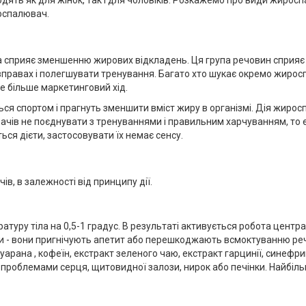
роспалювач.
 сприяє зменшенню жирових відкладень. Ця група речовин сприяє 
равах і полегшувати тренування. Багато хто шукає окремо жироспа
це більше маркетинговий хід.
я спортом і прагнуть зменшити вміст жиру в організмі. Дія жиросп
ів не поєднувати з тренуваннями і правильним харчуванням, то е
ся дієти, застосовувати їх немає сенсу.
в, в залежності від принципу дії.
атуру тіла на 0,5-1 градус. В результаті активується робота центр
и - вони пригнічують апетит або перешкоджають всмоктуванню реч
уарана , кофеїн, екстракт зеленого чаю, екстракт гарцинії, синеф
облемами серця, щитовидної залози, нирок або печінки. Найбільш