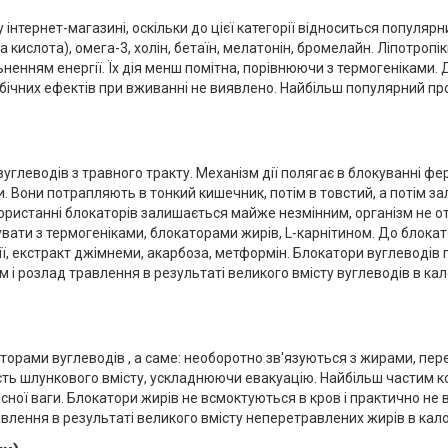
інтернет-магазині, оскільки до цієї категорії відноситься популярн
 кислота), омега-3, холін, бетаїн, мелатонін, бромелайн. Ліпотропі
льненням енергії. Їх дія менш помітна, порівнюючи з термогеніками
бічних ефектів при вживанні не виявлено. Найбільш популярний прод
леводів з травного тракту. Механізм дії полягає в блокуванні фе
 Вони потрапляють в тонкий кишечник, потім в товстий, а потім за
ористанні блокаторів залишається майже незмінним, організм не от
ати з термогеніками, блокаторами жирів, L-карнітином. До блокат
ції, екстракт джімнеми, акарбоза, метформін. Блокатори вуглеводів
 розлад травлення в результаті великого вмісту вуглеводів в калов
аторами вуглеводів , а саме: необоротно зв'язуються з жирами, пе
ь шлункового вмісту, ускладнюючи евакуацію. Найбільш частим ком
асної ваги. Блокатори жирів не всмоктуються в кров і практично не
влення в результаті великого вмісту неперетравлених жирів в кал