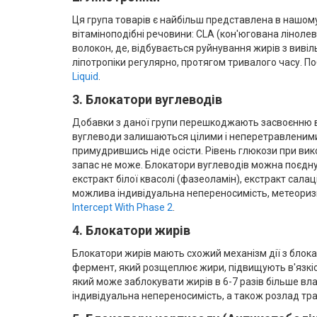
Ця група товарів є найбільш представлена в нашому 
вітаміноподібні речовини: CLA (кон'югована лінолева
волокон, де, відбувається руйнування жирів з виві
ліпотропіки регулярно, протягом тривалого часу. По
Liquid
.
3. Блокатори вуглеводів
Добавки з даної групи перешкоджають засвоєнню вуг
вуглеводи залишаються цілими і неперетравленими.
примудрившись ніде осісти. Рівень глюкози при вик
запас не може. Блокатори вуглеводів можна поєднув
екстракт білої квасолі (фазеоламін), екстракт сала
можлива індивідуальна непереносимість, метеоризм і
Intercept With Phase 2
.
4. Блокатори жирів
Блокатори жирів мають схожий механізм дії з блок
фермент, який розщеплює жири, підвищують в'язкіст
який може заблокувати жирів в 6-7 разів більше вл
індивідуальна непереносимість, а також розлад тра