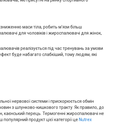
зниженню маси тіла, робить м'язи більш
лювачі для чоловіків і жироспалювачі для жінок,
алювачів реалізується під час тренувань за умови
фект буде набагато слабкіший, тому людям, які
альної нервової системи і прискорюється обмін
овин з шлунково-кишкового тракту. Як правило, до
рин, каєнський перець. Термогенні жироспалювачі не
 популярний продукт цієї категорії це
Nutrex