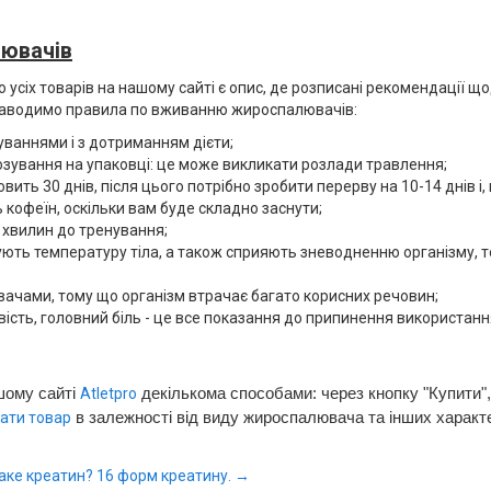
лювачів
усіх товарів на нашому сайті є опис, де розписані рекомендації щ
е наводимо правила по вживанню жироспалювачів:
ваннями і з дотриманням дієти;
ування на упаковці: це може викликати розлади травлення;
вить 30 днів, після цього потрібно зробити перерву на 10-14 днів і
ь кофеїн, оскільки вам буде складно заснути;
 хвилин до тренування;
ють температуру тіла, а також сприяють зневодненню організму, то
ачами, тому що організм втрачає багато корисних речовин;
вість, головний біль - це все показання до припинення використанн
шому сайті
декількома способами: через кнопку "Купити",
Atletpro
в залежності від виду жироспалювача та інших харак
рати товар
аке креатин? 16 форм креатину. →