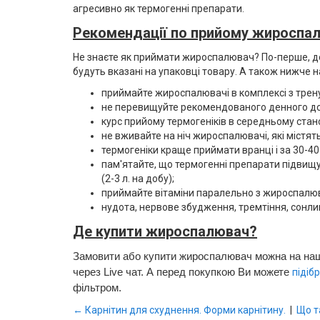
агресивно як термогенні препарати.
Рекомендації по прийому жироспа
Не знаєте як приймати жироспалювач? По-перше, до 
будуть вказані на упаковці товару. А також нижч
приймайте жироспалювачі в комплексі з трену
не перевищуйте рекомендованого денного доз
курс прийому термогеніків в середньому стано
не вживайте на ніч жироспалювачі, які містят
термогеніки краще приймати вранці і за 30-40
пам'ятайте, що термогенні препарати підвищу
(2-3 л. на добу);
приймайте вітаміни паралельно з жироспалюв
нудота, нервове збудження, тремтіння, сонли
Де купити жироспалювач?
Замовити або купити жироспалювач можна на на
через Live чат. А перед покупкою Ви можете
підіб
фільтром.
← Карнітин для схуднення. Форми карнітину.
|
Що т