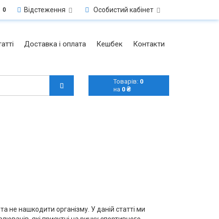
Відстеження
Особистий кабінет
0
атті
Доставка і оплата
Кешбек
Контакти
Товарів:
0
на
0 ₴
та не нашкодити організму. У даній статті ми
лювачів, які присутні на ринку спортивного