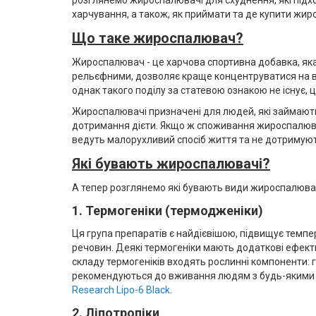
харчування, а також, як приймати та де купити жи
Що таке жироспалювач?
Жироспалювач - це харчова спортивна добавка, яка
рельєфними, дозволяє краще концентруватися на вп
однак такого поділу за статевою ознакою не існує, 
Жироспалювачі призначені для людей, які займаютьс
дотримання дієти. Якщо ж споживання жироспалювач
ведуть малорухливий спосіб життя та не дотримують
Які бувають жироспалювачі?
А тепер розглянемо які бувають види жироспалювачі
1. Термогеніки (термодженіки)
Ця група препаратів є найдієвішою, підвищує темпер
речовин. Деякі термогеніки мають додаткові ефект
складу термогеніків входять рослинні компоненти: г
рекомендуються до вживання людям з будь-якими пр
Research Lipo-6 Black
.
2. Ліпотропіки