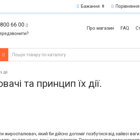
Бажання
Порівняння
0
800 66 00
Про магазин
FAQ
Ст
ередзвонити?
и
 дії.
ачі та принцип їх дії.
ти жироспалювач, який би дійсно допоміг позбутися від зайвої ваги 
ять як для жінок, так і для чоловіків. Розкажемо про види жироспа