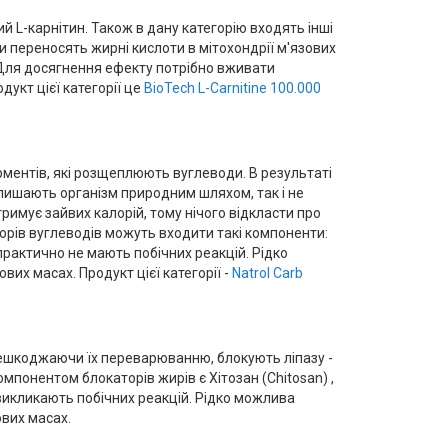
ий L-карнітин. Також в дану категорію входять інші
ки переносять жирні кислоти в мітохондрії м'язових
. Для досягнення ефекту потрібно вживати
укт цієї категорії це
BioTech L-Carnitine 100.000
рментів, які розщеплюють вуглеводи. В результаті
лишають організм природним шляхом, так і не
римує зайвих калорій, тому нічого відкласти про
орів вуглеводів можуть входити такі компоненти:
 практично не мають побічних реакцій. Рідко
их масах. Продукт цієї категорії -
Natrol Carb
решкоджаючи їх переварюванню, блокують ліпазу -
понентом блокаторів жирів є Хітозан (Chitosan) ,
 викликають побічних реакцій. Рідко можлива
ових масах.