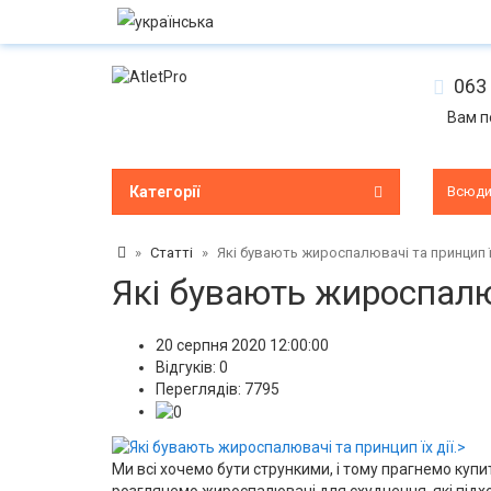
063 
Вам п
Категорії
Всюд
Статті
Які бувають жироспалювачі та принцип їх
Які бувають жироспалюв
20 серпня 2020 12:00:00
Відгуків:
0
Переглядів: 7795
Ми всі хочемо бути стрункими, і тому прагнемо купи
розглянемо жироспалювачі для схуднення, які підход