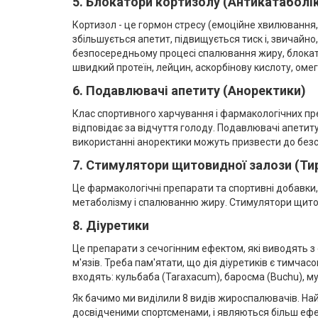
5. Блокатори кортизолу (Антикатаболі
Кортизол - це гормон стресу (емоційне хвилювання, 
збільшується апетит, підвищується тиск і, звичайн
безпосередньому процесі спалювання жиру, блокато
швидкий протеїн, лейцин, аскорбінову кислоту, омег
6. Подавлювачі апетиту (Аноректики)
Клас спортивного харчування і фармакологічних преп
відповідає за відчуття голоду. Подавлювачі апетиту
використанні аноректики можуть призвести до безс
7. Стимулятори щитовидної залози (Тир
Це фармакологічні препарати та спортивні добавки
метаболізму і спалюванню жиру. Стимулятори щито
8. Діуретики
Це препарати з сечогінним ефектом, які виводять 
м'язів. Треба пам'ятати, що дія діуретиків є тимч
входять: кульбаба (Taraxacum), баросма (Buchu), муч
Як бачимо ми виділили 8 видів жироспалювачів. На
досвідченими спортсменами, і являються більш ефек