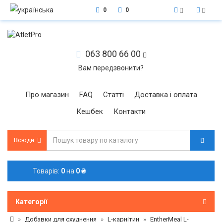
0
0
063 800 66 00
Вам передзвонити?
Про магазин
FAQ
Статті
Доставка і оплата
Кешбек
Контакти
Всюди
Товарів:
0
на
0 ₴
Категорії
Добавки для схуднення
L-карнітин
EntherMeal L-