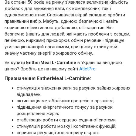
За останні 50 років на ринку з'явилася величезна кількість
добавок для зниження ваги, як комплексних, так і
однокомпонентних. Споживачеві вкрай складно зробити
правильний вибір. Мабуть, єдиною безпечною і навіть
корисною ефективною добавкою, є L-карнітин. Він
безпечно (навіть для людей, які мають проблеми з серцем,
печінкою, нирками) прискорює обмін речовин і підвищує
утилізацію калорій організмом, при цьому отримуючи
значну частину енергії з жирового обміну.
Як купити
EntherMeal L-Carnitine
в Україні за вигідною
ціною? Зробіть це на нашому сайті
AtletPro
.
Призначення EntherMeal L-Carnitine:
стимуляція зниження ваги за рахунок зайвих жирових
відкладень;
активізація метаболічних процесів в організмі;
підвищення енергетичного тонусу за рахунок
розщеплення жирів;
стабілізація роботи серцево-судинної системи;
стимуляція роботи мозку і когнітивних функцій;
сприяння регуляції холестерину в крові;