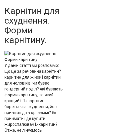
Карнітин для
схуднення.
Форми
карнітину.
У даній статті ми розповімо:
що це за речовина карнітин?
карнітин для жінок і карнітин
для чоловіків, чи буває
гендерний поділ? які бувають
форми карнітину, та який
кращий? Як карнітин
бореться із схуднення, його
принцип дії в організмі? Як
приймати і де купити
жироспалювач L-карнітин?
Отже, не лінуємось