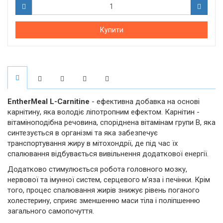
Купити
EntherMeal L-Carnitine
- ефективна добавка на основі
карнітину, яка володіє ліпотропним ефектом. Карнітин -
вітаміноподібна речовина, споріднена вітамінам групи В, яка
синтезується в організмі та яка забезпечує
транспортування жиру в мітохондрії, де під час їх
спалювання відбувається вивільнення додаткової енергії.
Додатково стимулюється робота головного мозку,
нервової та імунної систем, серцевого м'яза і печінки. Крім
того, процес спалювання жирів знижує рівень поганого
холестерину, сприяє зменшенню маси тіла і поліпшенню
загального самопочуття.