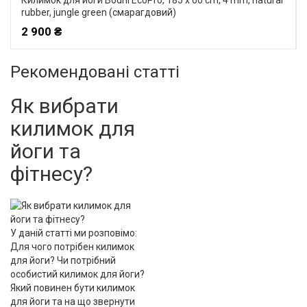
Килимок для йоги Bodhi EcoPro, 185 x 60 cm, 4 mm, natural
rubber, jungle green (смарагдовий)
2 900 ₴
Рекомендовані статті
Як вибрати
килимок для
йоги та
фітнесу?
У даній статті ми розповімо:
Для чого потрібен килимок
для йоги? Чи потрібний
особистий килимок для йоги?
Який повинен бути килимок
для йоги та на що звернути