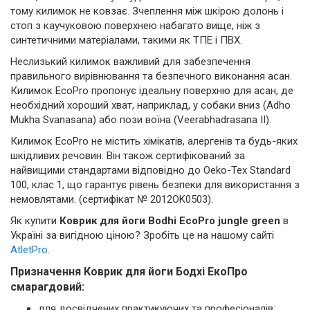
тому килимок не ковзає. Зчеплення між шкірою долонь і
стоп з каучуковою поверхнею набагато вище, ніж з
синтетичними матеріалами, такими як ТПЕ і ПВХ.
Неслизький килимок важливий для забезпечення
правильного вирівнювання та безпечного виконання асан.
Килимок EcoPro пропонує ідеальну поверхню для асан, де
необхідний хороший хват, наприклад, у собаки вниз (Adho
Mukha Svanasana) або пози воїна (Veerabhadrasana II).
Килимок EcoPro не містить хімікатів, алергенів та будь-яких
шкідливих речовин. Він також сертифікований за
найвищими стандартами відповідно до Oeko-Tex Standard
100, клас 1, що гарантує рівень безпеки для використання з
немовлятами. (сертифікат № 2012OK0503).
Як купити
Коврик для йоги Bodhi EcoPro jungle green
в
Україні за вигідною ціною? Зробіть це на нашому сайті
AtletPro
.
Призначення Коврик для йоги Бодхі ЕкоПро
смарагдовий:
для досвідчених практикуючих та професіоналів;