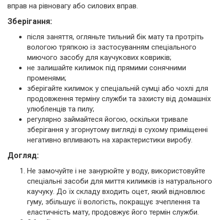
вправ на рівновагу або силових вправ.
Зберігання:
після заняття, огляньте тильний бік мату та протріть
вологою тряпкою із застосуванням спеціального
миючого засобу для каучукових ковриків;
не залишайте килимок під прямими сонячними
променями;
зберігайте килимок у спеціальній сумці або чохлі для
продовження терміну служби та захисту від домашніх
улюбленців та пилу;
регулярно займайтеся йогою, оскільки тривале
зберігання у згорнутому вигляді в сухому приміщенні
негативно впливають на характеристики виробу.
Догляд:
Не замочуйте і не занурюйте у воду, використовуйте
спеціальні засоби для миття килимків із натурального
каучуку. До їх складу входить оцет, який відновлює
гуму, збільшує її вологість, покращує зчеплення та
еластичність мату, продовжує його термін служби.