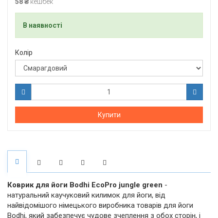
58 ₴
кешбек
В наявності
Колір
Купити
Коврик для йоги Bodhi EcoPro jungle green
-
натуральний каучуковий килимок для йоги, від
найвідомішого німецького виробника товарів для йоги
Bodhi, який забезпечує чудове зчеплення з обох сторін, і