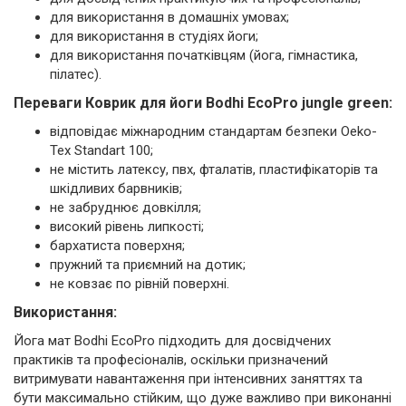
для використання в домашніх умовах;
для використання в студіях йоги;
для використання початківцям (йога, гімнастика,
пілатес).
Переваги Коврик для йоги Bodhi EcoPro jungle green:
відповідає міжнародним стандартам безпеки Oeko-
Tex Standart 100;
не містить латексу, пвх, фталатів, пластифікаторів та
шкідливих барвників;
не забруднює довкілля;
високий рівень липкості;
бархатиста поверхня;
пружний та приємний на дотик;
не ковзає по рівній поверхні.
Використання:
Йога мат Bodhi EcoPro підходить для досвідчених
практиків та професіоналів, оскільки призначений
витримувати навантаження при інтенсивних заняттях та
бути максимально стійким, що дуже важливо при виконанні