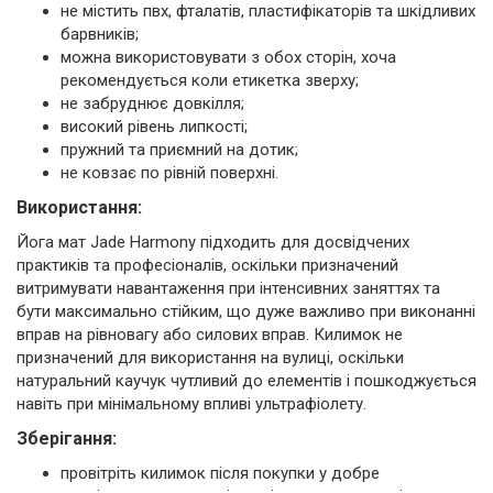
не містить пвх, фталатів, пластифікаторів та шкідливих
барвників;
можна використовувати з обох сторін, хоча
рекомендується коли етикетка зверху;
не забруднює довкілля;
високий рівень липкості;
пружний та приємний на дотик;
не ковзає по рівній поверхні.
Використання:
Йога мат Jade Harmony підходить для досвідчених
практиків та професіоналів, оскільки призначений
витримувати навантаження при інтенсивних заняттях та
бути максимально стійким, що дуже важливо при виконанні
вправ на рівновагу або силових вправ. Килимок не
призначений для використання на вулиці, оскільки
натуральний каучук чутливий до елементів і пошкоджується
навіть при мінімальному впливі ультрафіолету.
Зберігання:
провітріть килимок після покупки у добре