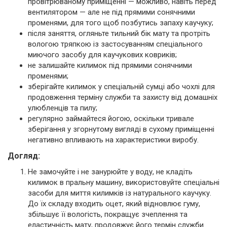
провітрюваному приміщенні — можливо, навіть перед
вентилятором — але не під прямими сонячними
променями, для того щоб позбутись запаху каучуку;
після заняття, огляньте тильний бік мату та протріть
вологою тряпкою із застосуванням спеціального
миючого засобу для каучукових ковриків;
не залишайте килимок під прямими сонячними
променями;
зберігайте килимок у спеціальній сумці або чохлі для
продовження терміну служби та захисту від домашніх
улюбленців та пилу;
регулярно займайтеся йогою, оскільки тривале
зберігання у згорнутому вигляді в сухому приміщенні
негативно впливають на характеристики виробу.
Догляд:
Не замочуйте і не занурюйте у воду, не кладіть
килимок в пральну машину, використовуйте спеціальні
засоби для миття килимків із натурального каучуку.
До їх складу входить оцет, який відновлює гуму,
збільшує її вологість, покращує зчеплення та
еластичність мату, продовжує його термін служби.