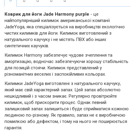
Коврик для йоги Jade Harmony purple
- це
найпопулярніший килимок американської компанії
JadeYoga, яка спеціалізується на виробництві екологічно
чистих килимків для йоги. Килимок виготовлений з
натурального каучуку і не містять ПВХ або інших
синтетичних каучуків.
Килимок Harmony забезпечує чудове зчеплення та
амортизацію, водночас забезпечуючи хорошу стабільність
для позицій стоячи. Килимок представлений у
різноманітних веселих і заспокійливих кольорах.
Килимки JadeYoga виготовлені з натурального каучуку,
який має свій характерний запах. Цей запах абсолютно
нешкідливий і з часом зникає. Регулярно провітрюйте
килимок, щоб прискорити процес. Однак певний
залишковий запах залишиться і буде сприйматися кожною
людиною по-різному. Як правило, запах не є виробничою
помилкою або дефектом, і тому на нього не поширюється
гарантія.