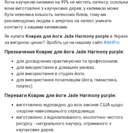
Хоча каучукові килимки на 99% не містять латексу, оскільки
вони виготовлені з каучукових дерев, у килимках може
бути невелика кількість латексних білків, тому ми
рекомендуємо людям з алергією на латекс уникати
контакту з нашими килимками.
Як купити
Коврик для йоги Jade Harmony purple
в Україні
за вигідною ціною? Зробіть це на нашому сайті
AtletPro
.
Призначення Коврик для йоги Jade Harmony purple:
для досвідчених практикуючих та професіоналів;
для використання в домашніх умовах;
для використання в студіях йоги;
для використання початківцям (йога, гімнастика,
пілатес).
Переваги Коврик для йоги Jade Harmony purple:
виготовлено відповідно до всіх законів США щодо
охорони навколишнього середовища;
виготовлено з відновлюваного, екологічно чистого
ресурсу - натурального каучуку, отриманого з
каучукових дерев;