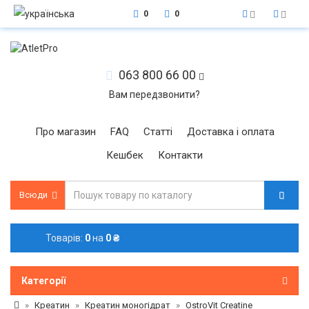
0
0
063 800 66 00
Вам передзвонити?
Про магазин
FAQ
Статті
Доставка і оплата
Кешбек
Контакти
Всюди
Товарів:
0
на
0 ₴
Категорії
Креатин
Креатин моногідрат
OstroVit Creatine