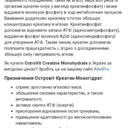
тваринного походження, таких як м'ясо, яйця або риба. В
організмі креатин існує у вигляді креатинфосфату і може
віддавати молекули фосфату в ході метаболічних процесів.
Вживання додатково креатину істотно збільшує
концентрацію креатину в м'язах. Креатинфосфат
допомагає відновити запаси АТФ (аденозинтрифосфату),
віддаючи фосфат молекулі АДФ (аденозиндифосфату)
для утворення АТФ. Таким чином, креатин допомагає
поліпшити працездатність і, згідно з дослідженнями,
збільшує силу і витривалість м'язів.
Як купити
OstroVit Creatine Monohydrate
в Україні за
вигідною ціною? Зробіть це на нашому сайті
AtletPro
.
Призначення Островіт Креатин Моногідрат:
сприяє зростанню м'язової маси;
збільшення силових характеристик, а також
витривалості;
активує синтез АТФ (енергія);
прискорення відновлення після тренувань;
підвищення адаптивності до високоінтенсивних
навантажень;