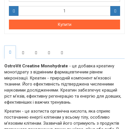
Купити
OstroVit Creatine Monohydrate
- це добавка креатину
моногідрату з відмінним фармацевтичним рівнем
мікронізації. Креатин - природній компонент м'язової
тканини. Його ефективність підтверджена численними
науковими дослідженнями. Креатин забезпечує кращий
ріст м’язів, ефективну регенерацію та енергію для довших,
ефективніших і важчих тренувань.
Креатин - це азотиста органічна кислота, яка сприяє
постачанню енергії клітинам у всьому тілу, особливо
м’язовим клітинам. Зазвичай його отримують з продуктів