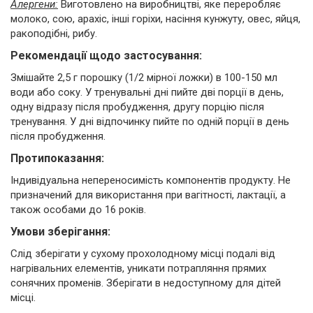
Алергени:
Виготовлено на виробництві, яке переробляє
молоко, сою, арахіс, інші горіхи, насіння кунжуту, овес, яйця,
ракоподібні, рибу.
Рекомендації щодо застосування:
Змішайте 2,5 г порошку (1/2 мірної ложки) в 100-150 мл
води або соку. У тренувальні дні пийте дві порції в день,
одну відразу після пробудження, другу порцію після
тренування. У дні відпочинку пийте по одній порції в день
після пробудження.
Протипоказання:
Індивідуальна непереносимість компонентів продукту. Не
призначений для використання при вагітності, лактації, а
також особами до 16 років.
Умови зберігання:
Слід зберігати у сухому прохолодному місці подалі від
нагрівальних елементів, уникати потрапляння прямих
сонячних променів. Зберігати в недоступному для дітей
місці.