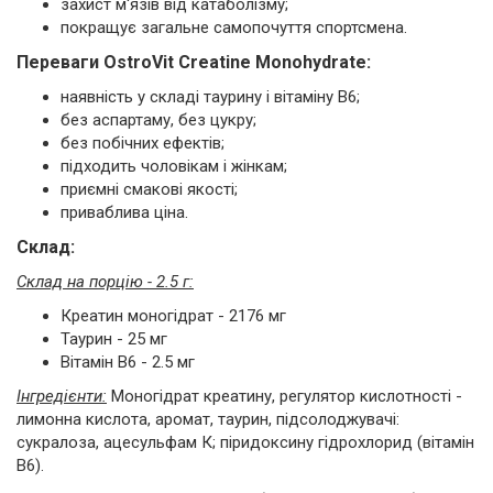
захист м'язів від катаболізму;
покращує загальне самопочуття спортсмена.
Переваги OstroVit Creatine Monohydrate:
наявність у складі таурину і вітаміну B6;
без аспартаму, без цукру;
без побічних ефектів;
підходить чоловікам і жінкам;
приємні смакові якості;
приваблива ціна.
Склад:
Склад на порцію - 2.5 г:
Креатин моногідрат - 2176 мг
Таурин - 25 мг
Вітамін B6 - 2.5 мг
Інгредієнти:
Моногідрат креатину, регулятор кислотності -
лимонна кислота, аромат, таурин, підсолоджувачі:
сукралоза, ацесульфам К; піридоксину гідрохлорид (вітамін
В6).