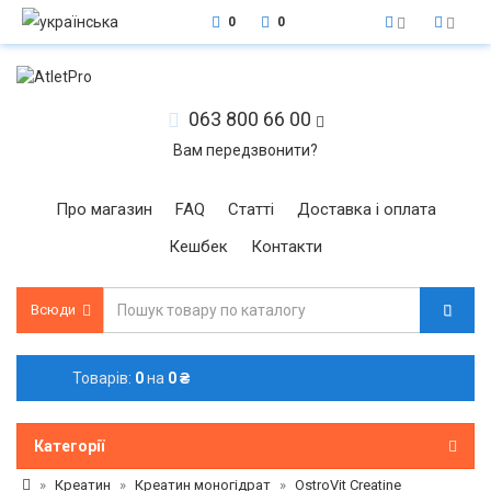
0
0
063 800 66 00
Вам передзвонити?
Про магазин
FAQ
Статті
Доставка і оплата
Кешбек
Контакти
Всюди
Товарів:
0
на
0 ₴
Категорії
Креатин
Креатин моногідрат
OstroVit Creatine