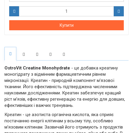
Купити
OstroVit Creatine Monohydrate
- це добавка креатину
моногідрату з відмінним фармацевтичним рівнем
мікронізації. Креатин - природній компонент м'язової
тканини. Його ефективність підтверджена численними
науковими дослідженнями. Креатин забезпечує кращий
ріст м’язів, ефективну регенерацію та енергію для довших,
ефективніших і важчих тренувань.
Креатин - це азотиста органічна кислота, яка сприяє
постачанню енергії клітинам у всьому тілу, особливо
м’язовим клітинам. Зазвичай його отримують з продуктів