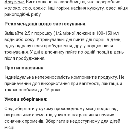
Алергени:
Виготовлено на виробництві, яке переробляє
молоко, сою, арахіс, інші горіхи, насіння кунжуту, овес, яйця,
ракоподібні, рибу.
Рекомендації щодо застосування:
Змішайте 2,5 г порошку (1/2 мірної ложки) в 100-150 мл
води або соку. У тренувальні дні пийте дві порції в день,
одну відразу після пробудження, другу порцію після
тренування. У дні відпочинку пийте по одній порції в день
після пробудження.
Протипоказання:
Індивідуальна непереносимість компонентів продукту. Не
призначений для використання при вагітності, лактації, а
також особами до 16 років.
Умови зберігання:
Слід зберігати у сухому прохолодному місці подалі від
нагрівальних елементів, уникати потрапляння прямих
сонячних променів. Зберігати в недоступному для дітей
місці.