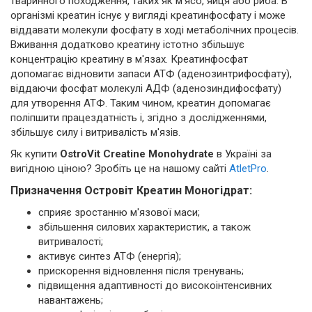
тваринного походження, таких як м'ясо, яйця або риба. В
організмі креатин існує у вигляді креатинфосфату і може
віддавати молекули фосфату в ході метаболічних процесів.
Вживання додатково креатину істотно збільшує
концентрацію креатину в м'язах. Креатинфосфат
допомагає відновити запаси АТФ (аденозинтрифосфату),
віддаючи фосфат молекулі АДФ (аденозиндифосфату)
для утворення АТФ. Таким чином, креатин допомагає
поліпшити працездатність і, згідно з дослідженнями,
збільшує силу і витривалість м'язів.
Як купити
OstroVit Creatine Monohydrate
в Україні за
вигідною ціною? Зробіть це на нашому сайті
AtletPro
.
Призначення Островіт Креатин Моногідрат:
сприяє зростанню м'язової маси;
збільшення силових характеристик, а також
витривалості;
активує синтез АТФ (енергія);
прискорення відновлення після тренувань;
підвищення адаптивності до високоінтенсивних
навантажень;