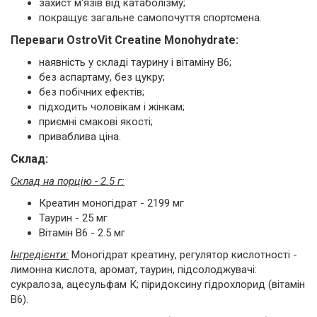
захист м'язів від катаболізму;
покращує загальне самопочуття спортсмена.
Переваги OstroVit Creatine Monohydrate:
наявність у складі таурину і вітаміну B6;
без аспартаму, без цукру;
без побічних ефектів;
підходить чоловікам і жінкам;
приємні смакові якості;
приваблива ціна.
Склад:
Склад на порцію - 2.5 г:
Креатин моногідрат - 2199 мг
Таурин - 25 мг
Вітамін B6 - 2.5 мг
Інгредієнти:
Моногідрат креатину, регулятор кислотності -
лимонна кислота, аромат, таурин, підсолоджувачі:
сукралоза, ацесульфам К; піридоксину гідрохлорид (вітамін
В6).