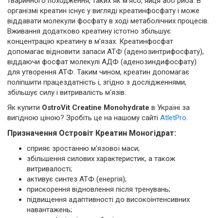
тваринного походження, таких як м'ясо, яйця або риба. В
організмі креатин існує у вигляді креатинфосфату і може
віддавати молекули фосфату в ході метаболічних процесів.
Вживання додатково креатину істотно збільшує
концентрацію креатину в м'язах. Креатинфосфат
допомагає відновити запаси АТФ (аденозинтрифосфату),
віддаючи фосфат молекулі АДФ (аденозиндифосфату)
для утворення АТФ. Таким чином, креатин допомагає
поліпшити працездатність і, згідно з дослідженнями,
збільшує силу і витривалість м'язів.
Як купити
OstroVit Creatine Monohydrate
в Україні за
вигідною ціною? Зробіть це на нашому сайті
AtletPro
.
Призначення Островіт Креатин Моногідрат:
сприяє зростанню м'язової маси;
збільшення силових характеристик, а також
витривалості;
активує синтез АТФ (енергія);
прискорення відновлення після тренувань;
підвищення адаптивності до високоінтенсивних
навантажень;