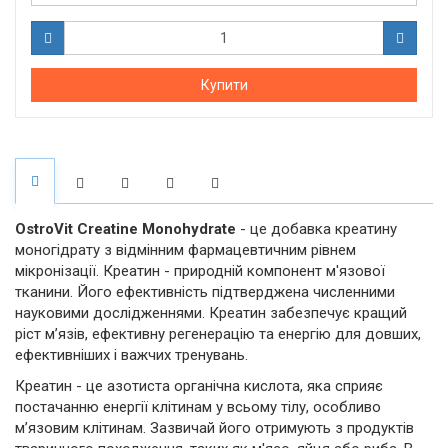
Купити
OstroVit Creatine Monohydrate
- це добавка креатину
моногідрату з відмінним фармацевтичним рівнем
мікронізації. Креатин - природній компонент м'язової
тканини. Його ефективність підтверджена численними
науковими дослідженнями. Креатин забезпечує кращий
ріст м’язів, ефективну регенерацію та енергію для довших,
ефективніших і важчих тренувань.
Креатин - це азотиста органічна кислота, яка сприяє
постачанню енергії клітинам у всьому тілу, особливо
м’язовим клітинам. Зазвичай його отримують з продуктів