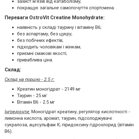
захист м'язів від катаболізму;
покращує загальне самопочуття спортсмена.
Переваги OstroVit Creatine Monohydrate:
наявність у складі таурину і вітаміну B6;
без аспартаму, без цукру;
без побічних ефектів;
підходить чоловікам і жінкам;
приємні смакові якості;
приваблива ціна.
Склад:
Склад на порцію - 2.5 г:
Креатин моногідрат - 2149 мг
Таурин - 25 мг
Вітамін B6 - 2.5 мг
Інгредієнти:
Моногідрат креатину, регулятор кислотності -
лимонна кислота, аромат, таурин, підсолоджувачі:
сукралоза, ацесульфам К; піридоксину гідрохлорид (вітамін
В6).