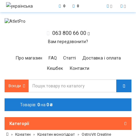
0
0
063 800 66 00
Вам передзвонити?
Про магазин
FAQ
Статті
Доставка і оплата
Кешбек
Контакти
Всюди
Товарів:
0
на
0 ₴
Категорії
Креатин
Креатин моногідрат
OstroVit Creatine