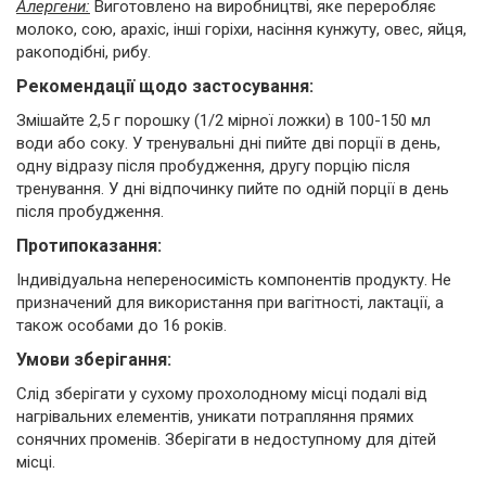
Алергени:
Виготовлено на виробництві, яке переробляє
молоко, сою, арахіс, інші горіхи, насіння кунжуту, овес, яйця,
ракоподібні, рибу.
Рекомендації щодо застосування:
Змішайте 2,5 г порошку (1/2 мірної ложки) в 100-150 мл
води або соку. У тренувальні дні пийте дві порції в день,
одну відразу після пробудження, другу порцію після
тренування. У дні відпочинку пийте по одній порції в день
після пробудження.
Протипоказання:
Індивідуальна непереносимість компонентів продукту. Не
призначений для використання при вагітності, лактації, а
також особами до 16 років.
Умови зберігання:
Слід зберігати у сухому прохолодному місці подалі від
нагрівальних елементів, уникати потрапляння прямих
сонячних променів. Зберігати в недоступному для дітей
місці.