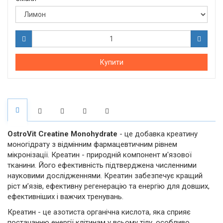
Купити
OstroVit Creatine Monohydrate
- це добавка креатину
моногідрату з відмінним фармацевтичним рівнем
мікронізації. Креатин - природній компонент м'язової
тканини. Його ефективність підтверджена численними
науковими дослідженнями. Креатин забезпечує кращий
ріст м’язів, ефективну регенерацію та енергію для довших,
ефективніших і важчих тренувань.
Креатин - це азотиста органічна кислота, яка сприяє
постачанню енергії клітинам у всьому тілу, особливо