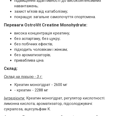
підвищення адаптивності до високоінтенсивних
навантажень;
захист м'язів від катаболізму;
покращує загальне самопочуття спортсмена.
Переваги OstroVit Creatine Monohydrate:
висока концентрація креатину;
без аспартаму, без цукру;
без побічних ефектів;
підходить чоловікам і жінкам;
без ароматизаторів;
приваблива ціна.
Склад:
Склад на порцію - 3 г:
Креатин моногідрат - 2600 мг
- креатин - 2288 мг
Інгредієнти:
Креатин моногідрат, регулятор кислотності:
лимонна кислота; ароматизатор, підсолоджувачі:
сукралоза, ацесульфам К.