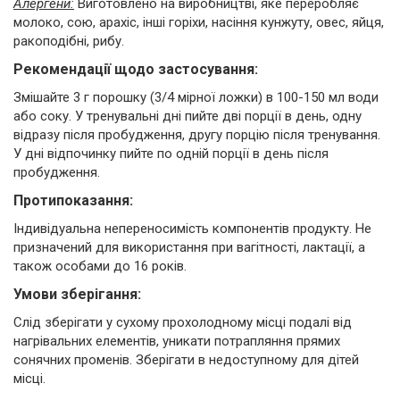
Алергени:
Виготовлено на виробництві, яке переробляє
молоко, сою, арахіс, інші горіхи, насіння кунжуту, овес, яйця,
ракоподібні, рибу.
Рекомендації щодо застосування:
Змішайте 3 г порошку (3/4 мірної ложки) в 100-150 мл води
або соку. У тренувальні дні пийте дві порції в день, одну
відразу після пробудження, другу порцію після тренування.
У дні відпочинку пийте по одній порції в день після
пробудження.
Протипоказання:
Індивідуальна непереносимість компонентів продукту. Не
призначений для використання при вагітності, лактації, а
також особами до 16 років.
Умови зберігання:
Слід зберігати у сухому прохолодному місці подалі від
нагрівальних елементів, уникати потрапляння прямих
сонячних променів. Зберігати в недоступному для дітей
місці.