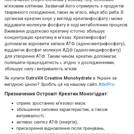
м’язовим клітинам. Зазвичай його отримують з продуктів
тваринного походження, таких як м'ясо, яйця або риба. В
організмі креатин існує у вигляді креатинфосфату і може
віддавати молекули фосфату в ході метаболічних процесів.
Вживання додатково креатину істотно збільшує
концентрацію креатину в м'язах. Креатинфосфат
допомагає відновити запаси АТФ (аденозинтрифосфату),
віддаючи фосфат молекулі АДФ (аденозиндифосфату)
для утворення АТФ. Таким чином, креатин допомагає
поліпшити працездатність і, згідно з дослідженнями,
збільшує силу і витривалість м'язів.
Як купити
OstroVit Creatine Monohydrate
в Україні за
вигідною ціною? Зробіть це на нашому сайті
AtletPro
.
Призначення Островіт Креатин Моногідрат:
сприяє зростанню м'язової маси;
збільшення силових характеристик, а також
витривалості;
активує синтез АТФ (енергія);
прискорення відновлення після тренувань;