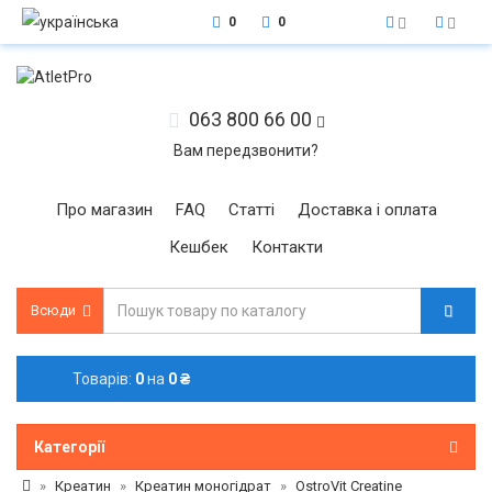
0
0
063 800 66 00
Вам передзвонити?
Про магазин
FAQ
Статті
Доставка і оплата
Кешбек
Контакти
Всюди
Товарів:
0
на
0 ₴
Категорії
Креатин
Креатин моногідрат
OstroVit Creatine